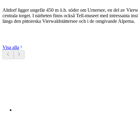
Altdorf ligger ungefär 450 m ö.h. söder om Urnersee, en del av Vierw
centrala torget. I närheten finns också Tell-museet med intressanta in
längs den pittoreska Vierwaldstättersee och i de omgivande Alperna.
Utforska kategorier
Visa alla