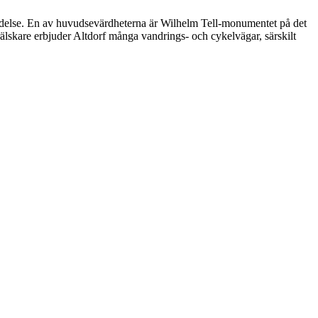
etydelse. En av huvudsevärdheterna är Wilhelm Tell-monumentet på det
urälskare erbjuder Altdorf många vandrings- och cykelvägar, särskilt