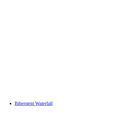
Schlössli Aarau
Biberstein Waterfall