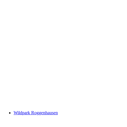
Thermalbad Bad Schinznach
Wildpark Roggenhausen