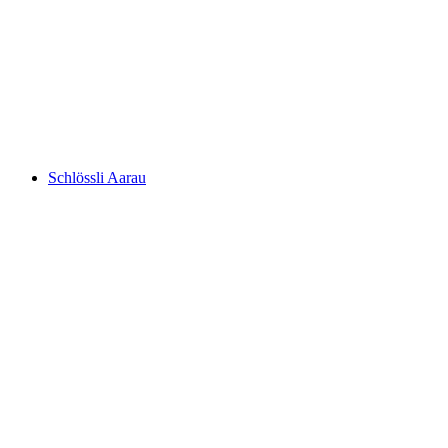
Wildpark Roggenhausen
Schlössli Aarau