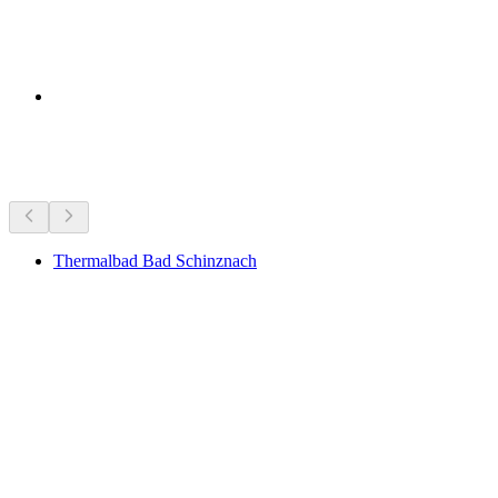
Sevärdheter i närheten
Thermalbad Bad Schinznach