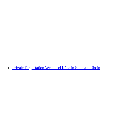
Private Degustation Wein und Schokolade in
Stein am Rhein
pro Person
ab CHF 32
Private Degustation Wein und Käse in Stein am Rhein