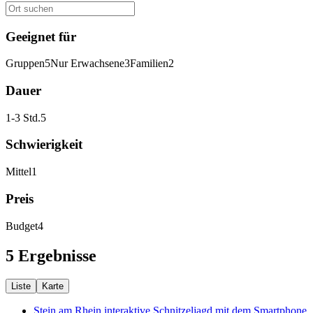
Geeignet für
Gruppen
5
Nur Erwachsene
3
Familien
2
Dauer
1-3 Std.
5
Schwierigkeit
Mittel
1
Preis
Budget
4
5 Ergebnisse
Liste
Karte
Stein am Rhein interaktive Schnitzeljagd mit dem Smartphone