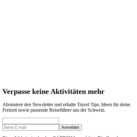
Öffentliche Degustation Wein und Käse in Stein
am Rhein
pro Person
ab CHF 32
Verpasse keine Aktivitäten mehr
Abonniere den Newsletter und erhalte Travel Tips, Ideen für deine
Freizeit sowie passende Reiseführer aus der Schweiz.
Anmelden