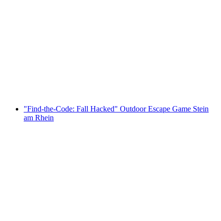
Stein am Rhein interaktive Schnitzeljagd mit
dem Smartphone
pro Person
ab CHF 9.95
"Find-the-Code: Fall Hacked" Outdoor Escape Game Stein
am Rhein