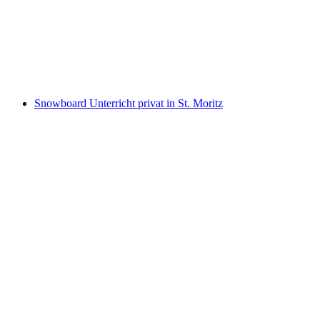
Telemark Unterricht privat in St. Moritz
pro Person
ab CHF 390
Snowboard Unterricht privat in St. Moritz