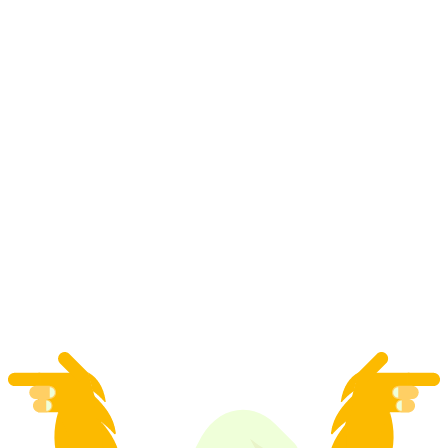
Snowboard Unterricht privat in St. Moritz
pro Person
ab CHF 110