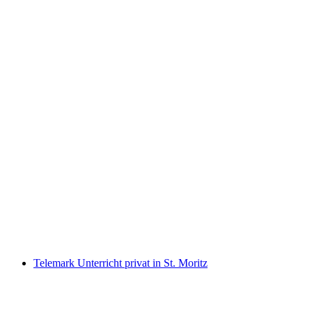
Langlauf Unterricht privat in St. Moritz
pro Person
ab CHF 220
Telemark Unterricht privat in St. Moritz