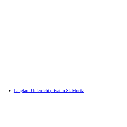
Snowboard Unterricht privat in St. Moritz
pro Person
ab CHF 220
Langlauf Unterricht privat in St. Moritz