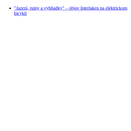
"Jazerá, ruiny a vyhliadky" – objav Interlaken na elektrickom
bicykli