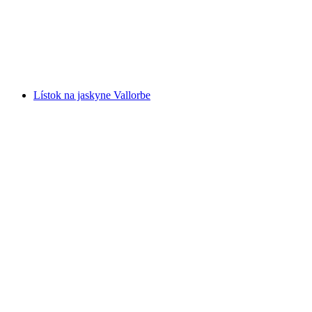
na osobu
od €1558
Lístok na jaskyne Vallorbe