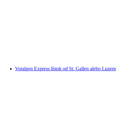
E-Bike prehliadka Lauterbrunnen od
Interlaken
na osobu
od €251
Voralpen Express lístok od St. Gallen alebo Luzern