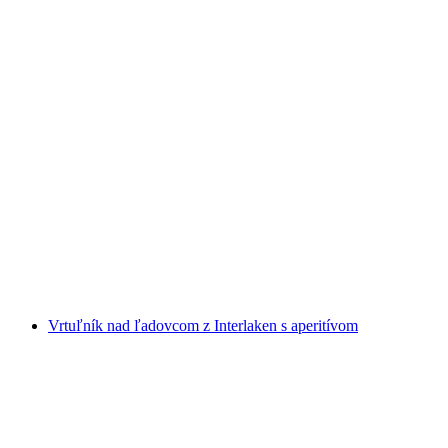
E-bike výlet k vodopádom v Lauterbrunnene
na osobu
od €222
Vrtuľník nad ľadovcom z Interlaken s aperitívom