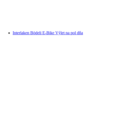
na osobu
od €31
Interlaken Bödeli E-Bike Výlet na pol dňa