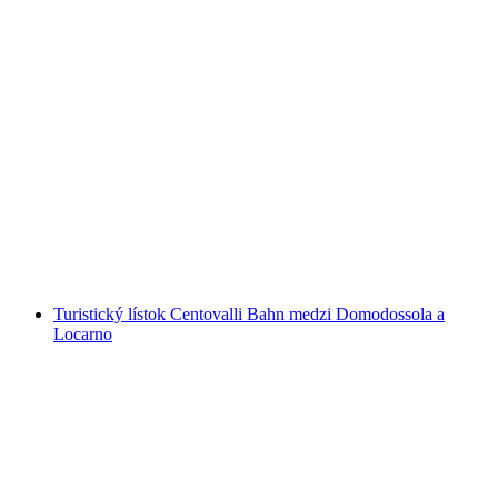
"Jazerá, ruiny a vyhliadky" – objav Interlaken
na elektrickom bicykli
na osobu
od €177
Turistický lístok Centovalli Bahn medzi Domodossola a
Locarno