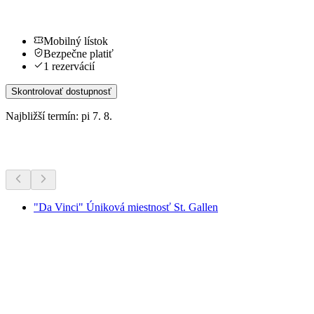
Mobilný lístok
Bezpečne platiť
1 rezervácií
Skontrolovať dostupnosť
Najbližší termín: pi 7. 8.
Ďalšie aktivity
"Da Vinci" Úniková miestnosť St. Gallen