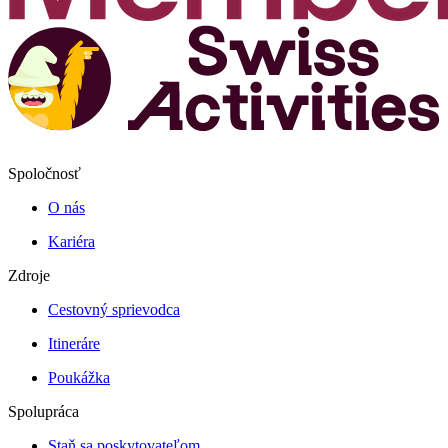
Spoločnosť
O nás
Kariéra
Zdroje
Cestovný sprievodca
Itineráre
Poukážka
Spolupráca
Staň sa poskytovateľom