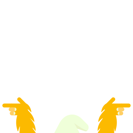
"Hangover" úniková hra St. Gallen
na osobu
od €223