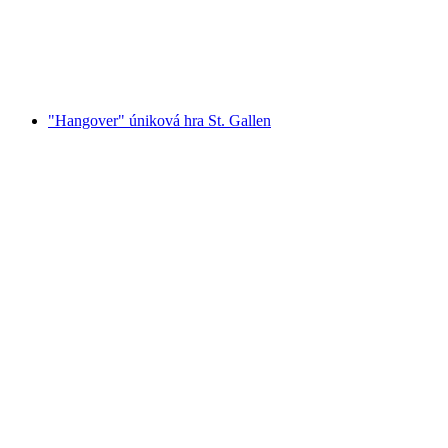
na osobu
od €141
"Hangover" úniková hra St. Gallen