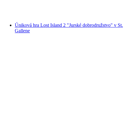
na osobu
od €112
Úniková hra Lost Island 2 "Jurské dobrodružstvo" v St.
Gallene