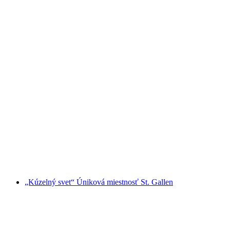
Úniková hra Lost Island 2 "Jurské
dobrodružstvo" v St. Gallene
na osobu
od €132
„Kúzelný svet“ Úniková miestnosť St. Gallen