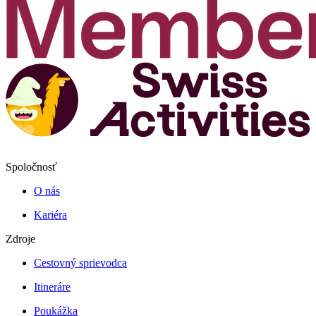
Spoločnosť
O nás
Kariéra
Zdroje
Cestovný sprievodca
Itineráre
Poukážka