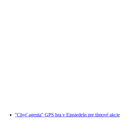
"Chytať agenta" GPS hra pre tímové
podujatia v Bern](https://catch-the-agent-bern)
na osobu
od €23
"Chyť agenta" GPS hra v Einsiedeln pre tímové akcie