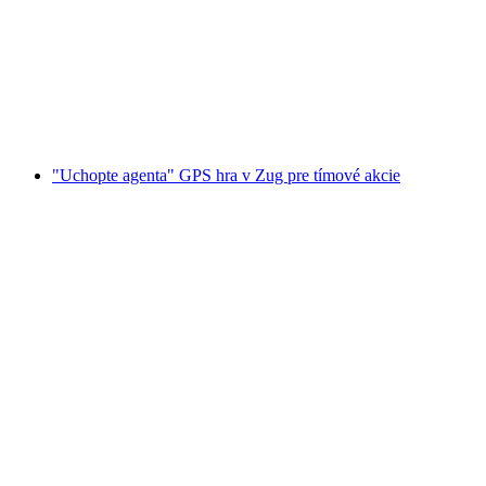
tímové akcie
na osobu
od €23
"Uchopte agenta" GPS hra v Zug pre tímové akcie