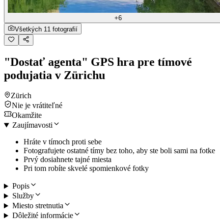
+6
Všetkých 11 fotografií
"Dostať agenta" GPS hra pre tímové
podujatia v Zürichu
Zürich
Nie je vrátiteľné
Okamžite
Zaujímavosti
Hráte v tímoch proti sebe
Fotografujete ostatné tímy bez toho, aby ste boli sami na fotke
Prvý dosiahnete tajné miesta
Pri tom robíte skvelé spomienkové fotky
Popis
Služby
Miesto stretnutia
Dôležité informácie