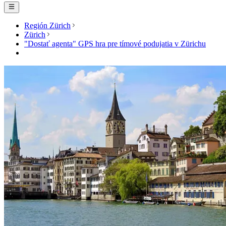
Región Zürich
Zürich
"Dostať agenta" GPS hra pre tímové podujatia v Zürichu