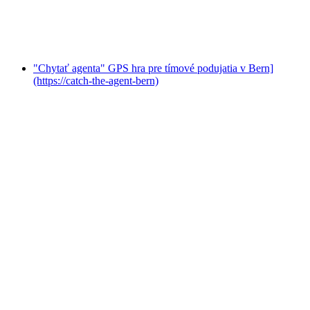
na osobu
od €23
"Chytať agenta" GPS hra pre tímové podujatia v Bern]
(https://catch-the-agent-bern)