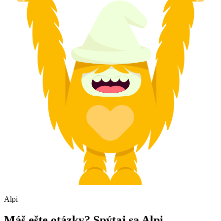
Alpi
Máš ešte otázky? Spýtaj sa Alpi.