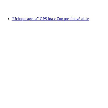
na osobu
od €23
"Uchopte agenta" GPS hra v Zug pre tímové akcie