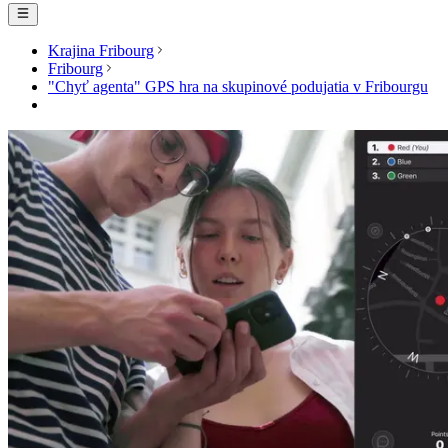
Krajina Fribourg
Fribourg
"Chyť agenta" GPS hra na skupinové podujatia v Fribourgu