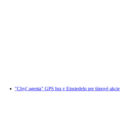
"Chytať agenta" GPS hra pre tímové
podujatia v Bern](https://catch-the-agent-bern)
na osobu
od €23
"Chyť agenta" GPS hra v Einsiedeln pre tímové akcie