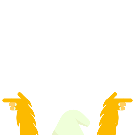
"Uchopte agenta" GPS hra v Zug pre tímové
akcie
na osobu
od €23