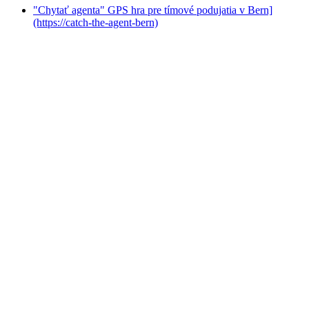
"Chytať agenta" GPS hra pre tímové podujatia v Bern]
(https://catch-the-agent-bern)