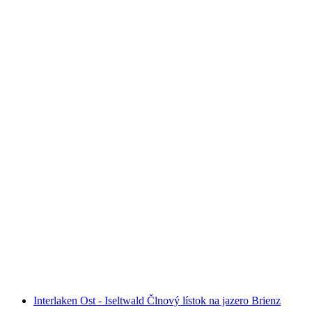
Denní lístok na Brienzersee loďou
na osobu
od €84
Interlaken Ost - Iseltwald Člnový lístok na jazero Brienz