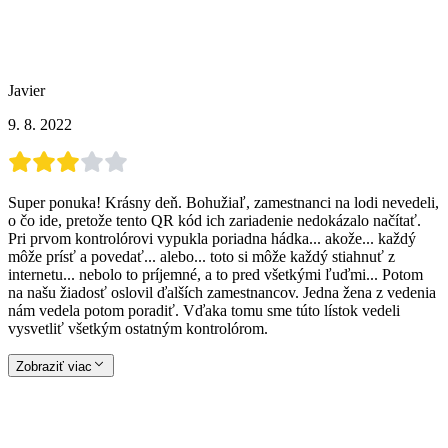
Javier
9. 8. 2022
Super ponuka! Krásny deň. Bohužiaľ, zamestnanci na lodi nevedeli,
o čo ide, pretože tento QR kód ich zariadenie nedokázalo načítať.
Pri prvom kontrolórovi vypukla poriadna hádka... akože... každý
môže prísť a povedať... alebo... toto si môže každý stiahnuť z
internetu... nebolo to príjemné, a to pred všetkými ľuďmi... Potom
na našu žiadosť oslovil ďalších zamestnancov. Jedna žena z vedenia
nám vedela potom poradiť. Vďaka tomu sme túto lístok vedeli
vysvetliť všetkým ostatným kontrolórom.
Zobraziť viac