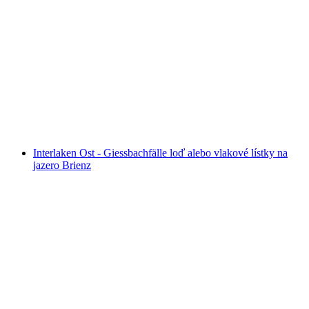
Interlaken Ost - Iseltwald Člnový lístok na
jazero Brienz
na osobu
od €47
Interlaken Ost - Giessbachfälle loď alebo vlakové lístky na
jazero Brienz