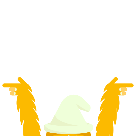
Vodičovaná prehliadka Brienzersee a Iseltwald
na osobu
od €111