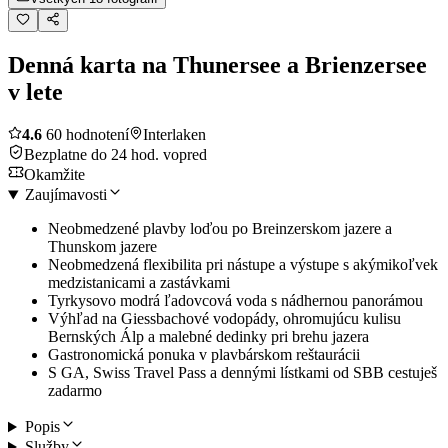
Denná karta na Thunersee a Brienzersee
v lete
4.6
60 hodnotení
Interlaken
Bezplatne do 24 hod. vopred
Okamžite
Zaujímavosti
Neobmedzené plavby loďou po Breinzerskom jazere a
Thunskom jazere
Neobmedzená flexibilita pri nástupe a výstupe s akýmikoľvek
medzistanicami a zastávkami
Tyrkysovo modrá ľadovcová voda s nádhernou panorámou
Výhľad na Giessbachové vodopády, ohromujúcu kulisu
Bernských Álp a malebné dedinky pri brehu jazera
Gastronomická ponuka v plavbárskom reštaurácii
S GA, Swiss Travel Pass a dennými lístkami od SBB cestuješ
zadarmo
Popis
Služby