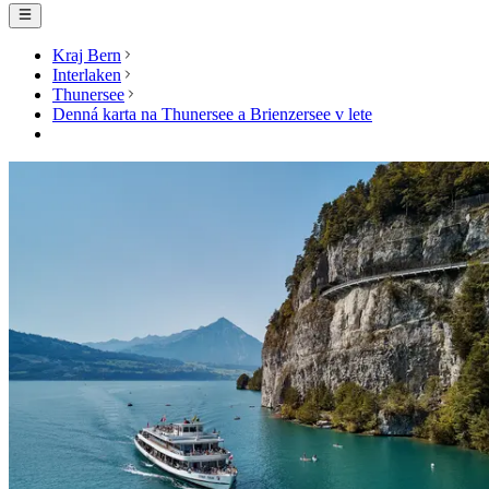
Kraj Bern
Interlaken
Thunersee
Denná karta na Thunersee a Brienzersee v lete