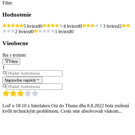
Filtre
Hodnotenie
5 hviezd
0
4 hviezd
0
3 hviezd
2
2 hviezd
0
1 hviezd
0
Všeobecne
Iba s textom
Filtre
1
Najnovšie najskôr
Loď o 18:10 z Interlaken Ost do Thunu dňa 8.8.2022 bola zrušená
kvôli technickým problémom. Cestu sme absolvovali vlakom...