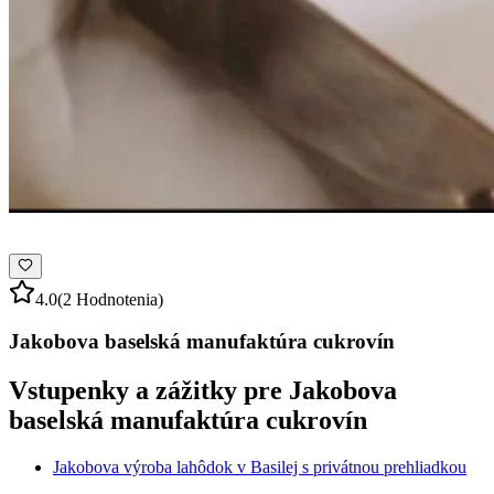
4.0
(2 Hodnotenia)
Jakobova baselská manufaktúra cukrovín
Vstupenky a zážitky pre Jakobova
baselská manufaktúra cukrovín
Jakobova výroba lahôdok v Basilej s privátnou prehliadkou