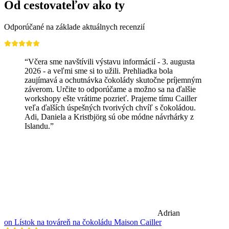
Od cestovateľov ako ty
Odporúčané na základe aktuálnych recenzií
“Včera sme navštívili výstavu informácií - 3. augusta
2026 - a veľmi sme si to užili. Prehliadka bola
zaujímavá a ochutnávka čokolády skutočne príjemným
záverom. Určite to odporúčame a možno sa na ďalšie
workshopy ešte vrátime pozrieť. Prajeme tímu Cailler
veľa ďalších úspešných tvorivých chvíľ s čokoládou.
Adi, Daniela a Kristbjörg sú obe módne návrhárky z
Islandu.”
Adrian
on Lístok na továreň na čokoládu Maison Cailler