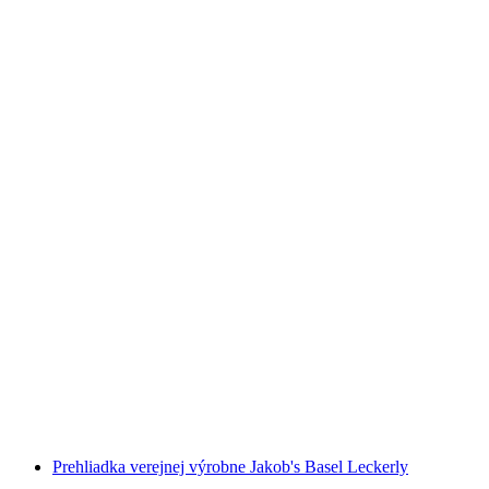
Jakobova výroba lahôdok v Basilej s privátnou
prehliadkou
na osobu
od €34
Prehliadka verejnej výrobne Jakob's Basel Leckerly