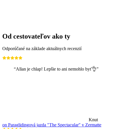
na osobu
od €34
Od cestovateľov ako ty
Odporúčané na základe aktuálnych recenzií
“Allan je chlap! Lepšie to ani nemohlo byť👌”
Knut
on Paraglidingová jazda "The Spectacular" v Zermatte