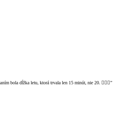
 bola dĺžka letu, ktorá trvala len 15 minút, nie 20. 🤷🏼‍♂️”