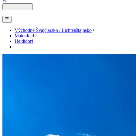
Východné Švajčiarsko / Lichtenštajnsko
Maienfeld
Heididorf