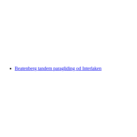
Beatenberg paragliding tandem od Interlaken
na osobu
od €212
Beatenberg tandem paragliding od Interlaken