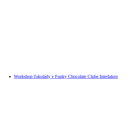
Výlet k jazeru Iseltwald na elektrickom
štvorkolke z Interlakenu
na osobu
od €145
Workshop čokolády v Funky Chocolate Clube Interlaken