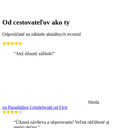
na osobu
od €323
Od cestovateľov ako ty
Odporúčané na základe aktuálnych recenzií
“Aký úžasný zážitok!”
Sheila
on Paragliding Grindelwald od First
“Úžasná návšteva a objavovanie! Veľmi obľúbené aj
medzi deťmi.”