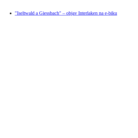
od €389
"Iseltwald a Giessbach" – objav Interlaken na e-biku