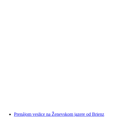
Beatenberg tandem paragliding v lete od
Interlakenu
na osobu
od €222
Prenájom veslice na Ženevskom jazere od Brienz