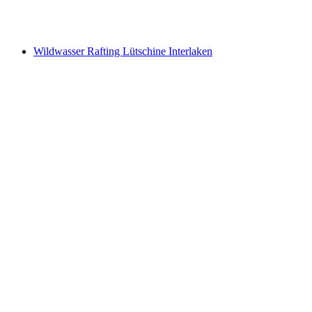
na osobu
od €84
Wildwasser Rafting Lütschine Interlaken