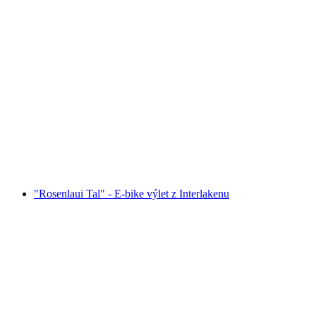
"Griesalp UNESCO-Alpské údolia" - E-bike
výlet z Interlakenu
na osobu
od €389
"Rosenlaui Tal" - E-bike výlet z Interlakenu