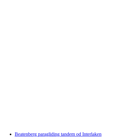
Jungfrau-Region Ľahnanie padákom zo
lietadla
na osobu
od €473
Beatenberg paragliding tandem od Interlaken