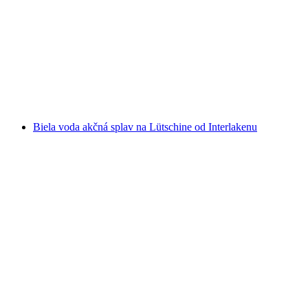
"Zlatý orol" Beatenberg Paragliding nad
Interlaken
na osobu
od €212
Biela voda akčná splav na Lütschine od Interlakenu