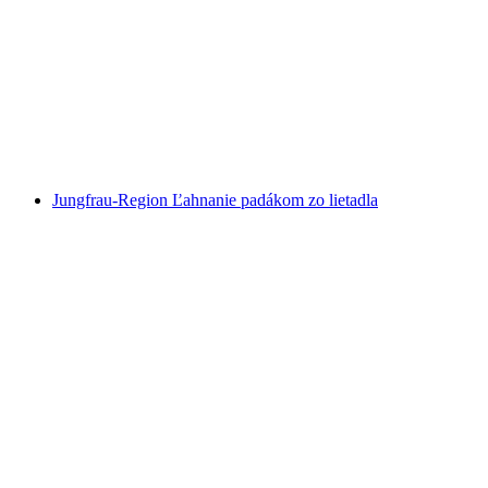
Prenájom veslice na Ženevskom jazere od
Brienz
na osobu
od €78
Jungfrau-Region Ľahnanie padákom zo lietadla