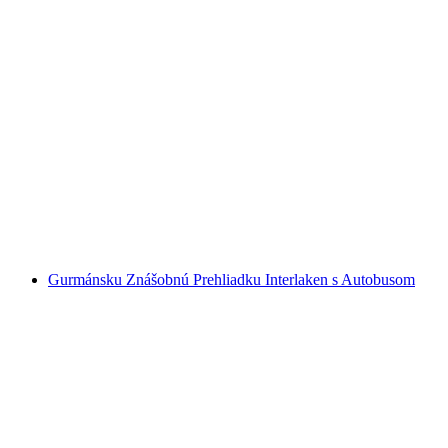
"Iseltwald a Giessbach" – objav Interlaken na
e-biku
na osobu
od €222
Gurmánsku Znášobnú Prehliadku Interlaken s Autobusom