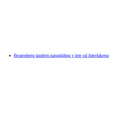
Lístok Kuhniversum Trauffer Zážitkový svet
na osobu
od €17
Beatenberg tandem paragliding v lete od Interlakenu