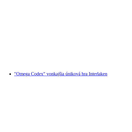
Wildwasser Rafting Lütschine Interlaken
na osobu
od €167
"Omega Codex" vonkajšia úniková hra Interlaken