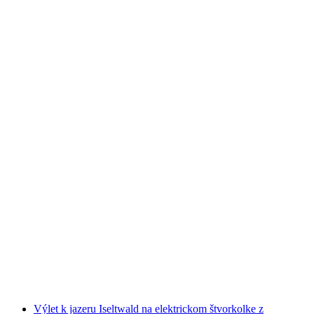
Biela voda akčná splav na Lütschine od
Interlakenu
na osobu
od €166
Výlet k jazeru Iseltwald na elektrickom štvorkolke z