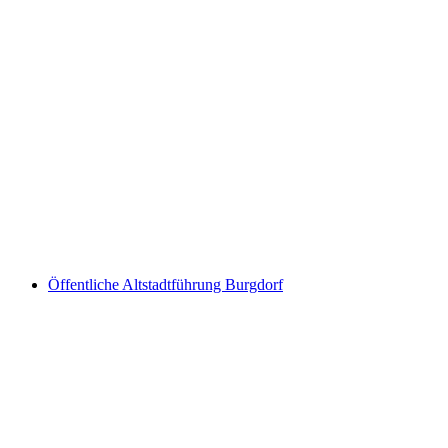
Ticket Kuhniversum Trauffer Erlebniswelt
pro Person
ab CHF 15
Öffentliche Altstadtführung Burgdorf