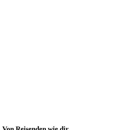
Ticket Schlosserlebnis Oberhofen am Thunersee
pro Person
ab CHF 15
Von Reisenden wie dir