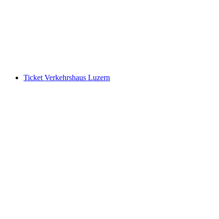
pro Person
ab CHF 30
Ticket Verkehrshaus Luzern