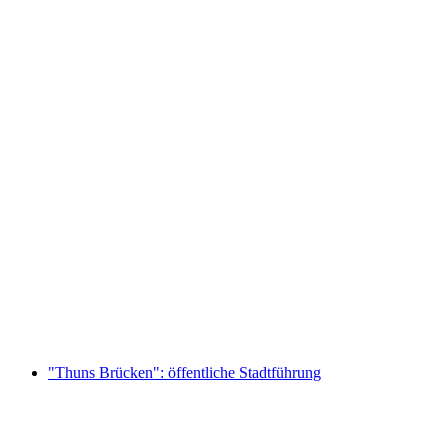
Ticket Schlosserlebnis Oberhofen am Thunersee
pro Person
ab CHF 15
"Thuns Brücken": öffentliche Stadtführung