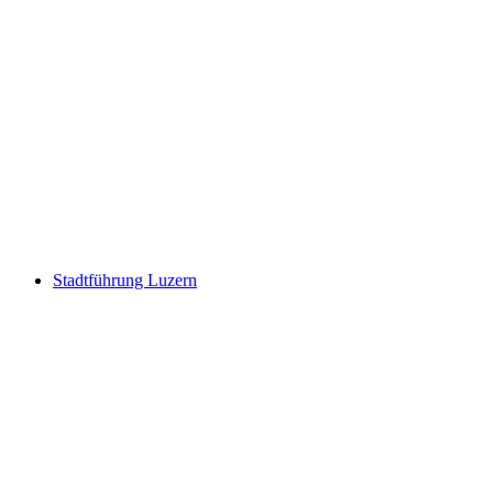
Circuit Secret Murten
pro Person
ab CHF 110
Stadtführung Luzern