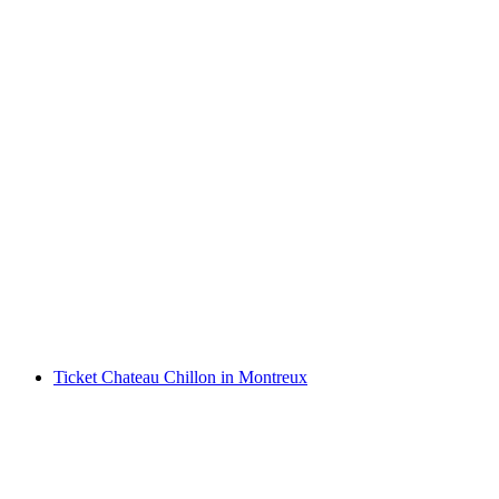
Ticket Verkehrshaus Luzern
pro Person
ab CHF 37
Ticket Chateau Chillon in Montreux