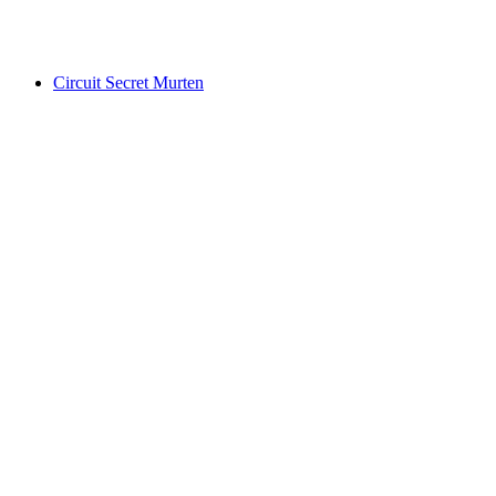
pro Person
ab CHF 490
Circuit Secret Murten