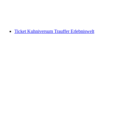
pro Person
ab CHF 25
Ticket Kuhniversum Trauffer Erlebniswelt