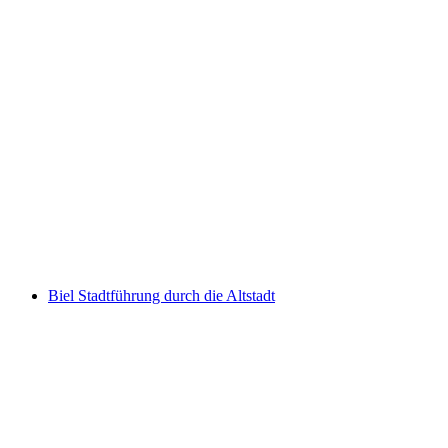
Ticket Glasi Hergiswil Museum "vom Feuer
geformt"
pro Person
ab CHF 7
Biel Stadtführung durch die Altstadt