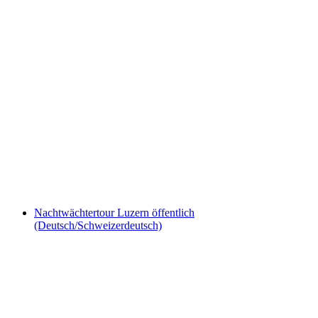
“Luzern und seine Umgebung” -
Stadtrundfahrt mit dem Tuk Tuk in Luzern
pro Person
ab CHF 160
Nachtwächtertour Luzern öffentlich
(Deutsch/Schweizerdeutsch)