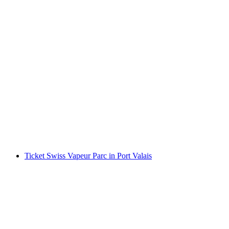
Ticket Museum Fort de Chillon
pro Person
ab CHF 25
Ticket Swiss Vapeur Parc in Port Valais