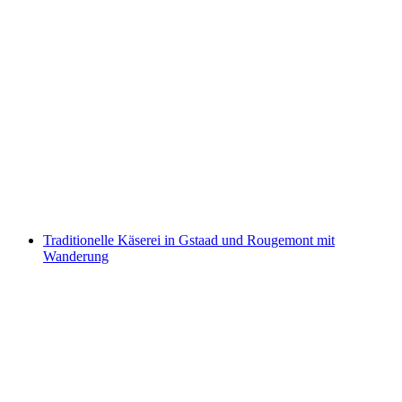
Führung im Schloss Spiez
pro Person
ab CHF 200
Traditionelle Käserei in Gstaad und Rougemont mit
Wanderung