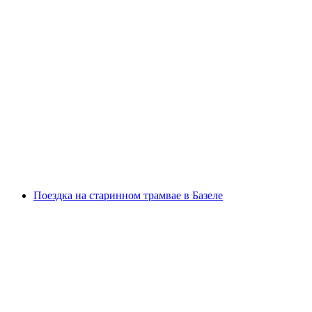
"Победи жениха" в Базеле: захватывающий
мальчишник
с человека
от CHF 299
Поездка на старинном трамвае в Базеле