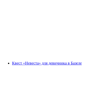
"Побеждай невесту" в Базеле: насыщенный
девичник
с человека
от CHF 299
Квест «Невеста» для девичника в Базеле