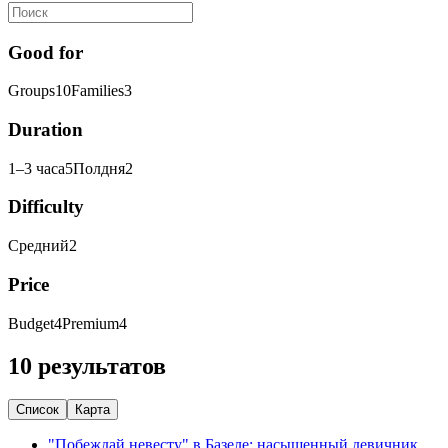
Good for
Groups
10
Families
3
Duration
1–3 часа
5
Полдня
2
Difficulty
Средний
2
Price
Budget
4
Premium
4
10 результатов
Список
Карта
"Побеждай невесту" в Базеле: насыщенный девичник