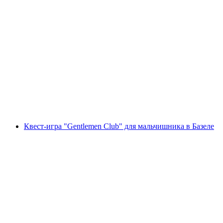
Мини-гольф с неоновыми огнями в Базеле
с человека
от CHF 15
Квест-игра "Gentlemen Club" для мальчишника в Базеле