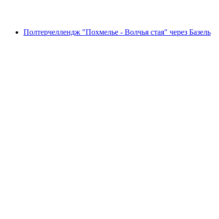
от CHF 20
Полтерчеллендж "Похмелье - Волчья стая" через Базель