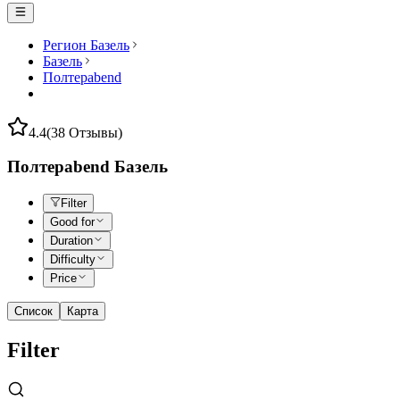
Регион Базель
Базель
Полтерabend
4.4
(38 Отзывы)
Полтерabend Базель
Filter
Good for
Duration
Difficulty
Price
Список
Карта
Filter