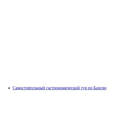
Интерактивная охота за сокровищами в
Базеле с помощью смартфона
с человека
от CHF 9.95
Самостоятельный гастрономический тур по Базелю