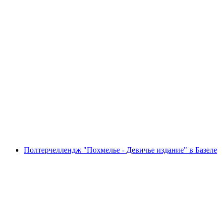
Полтерчеллендж "Похмелье - Волчья стая"
через Базель
с человека
от CHF 250
Полтерчеллендж "Похмелье - Девичье издание" в Базеле