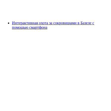
с человека
от CHF 250
Интерактивная охота за сокровищами в Базеле с
помощью смартфона