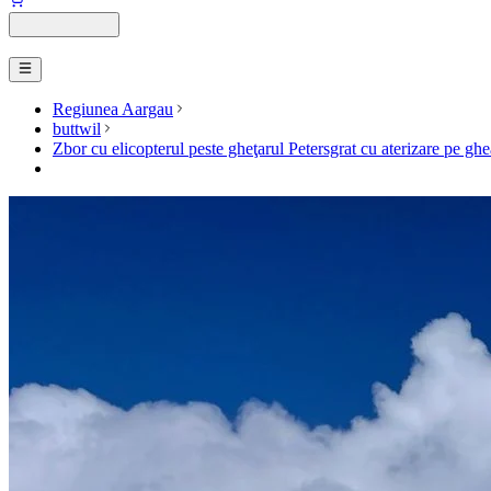
Regiunea Aargau
buttwil
Zbor cu elicopterul peste gheţarul Petersgrat cu aterizare pe ghe