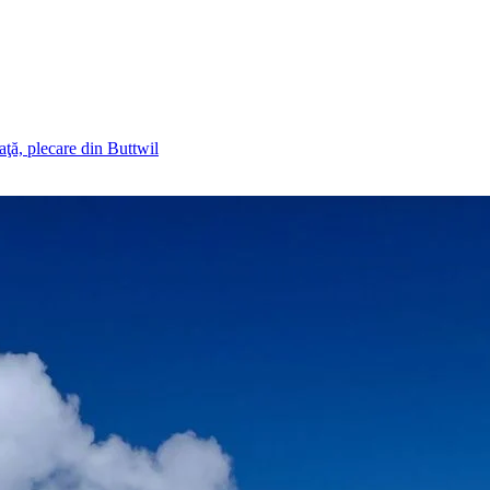
aţă, plecare din Buttwil