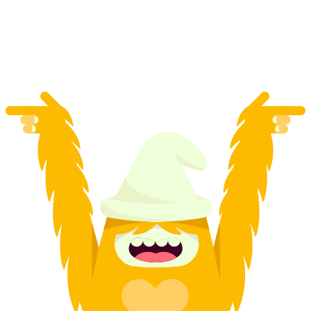
Excursão nas Cavernas do Jurapark Aargau
por pessoa
a partir de €17