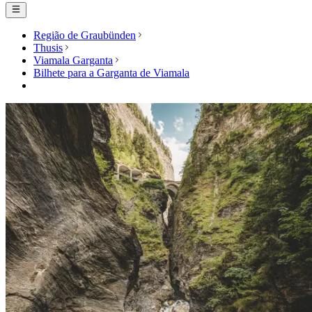
Região de Graubünden
Thusis
Viamala Garganta
Bilhete para a Garganta de Viamala