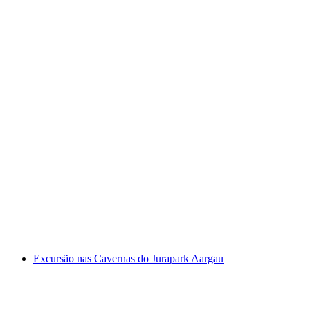
Visita guiada Hölloch Muotathal
por pessoa
a partir de €39
Excursão nas Cavernas do Jurapark Aargau