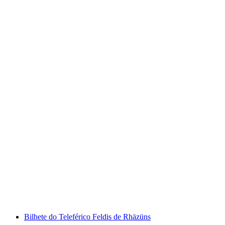
Canyoning na Viamala Schlucht com Apéro
por pessoa
a partir de €184
Bilhete do Teleférico Feldis de Rhäzüns