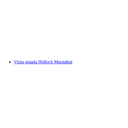
Bilhete do Teleférico Feldis de Rhäzüns
por pessoa
a partir de €11
Visita guiada Hölloch Muotathal