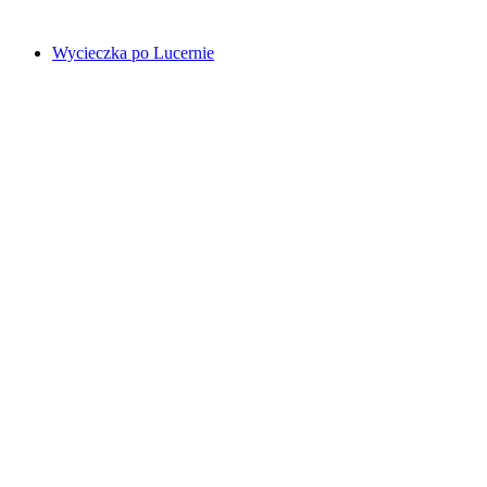
od PLN 144
Wycieczka po Lucernie