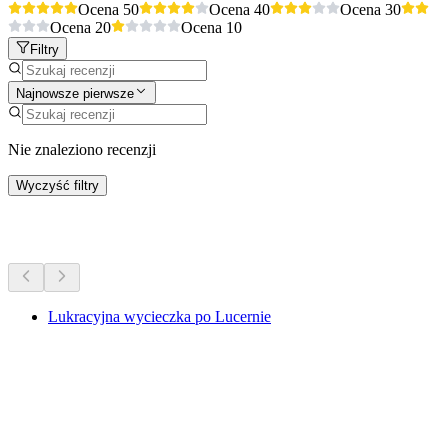
Ocena 5
0
Ocena 4
0
Ocena 3
0
Ocena 2
0
Ocena 1
0
Filtry
Najnowsze pierwsze
Nie znaleziono recenzji
Wyczyść filtry
Więcej aktywności
Lukracyjna wycieczka po Lucernie