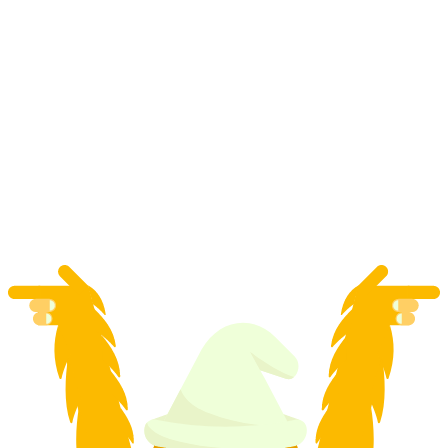
„Serce Lucerny” - wycieczka po mieście Tuk
Tuk w Lucernie
za osobę
od PLN 576