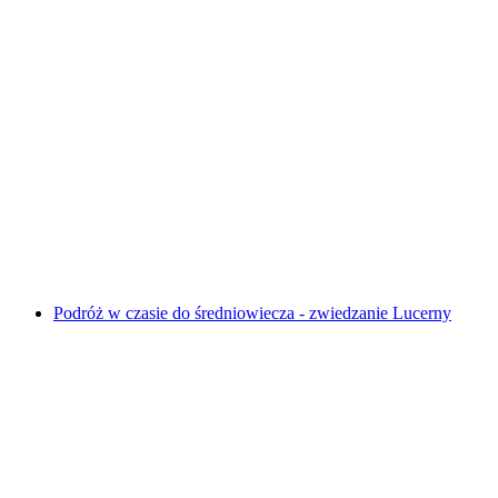
Wycieczka po Lucernie
za osobę
od PLN 120
Podróż w czasie do średniowiecza - zwiedzanie Lucerny