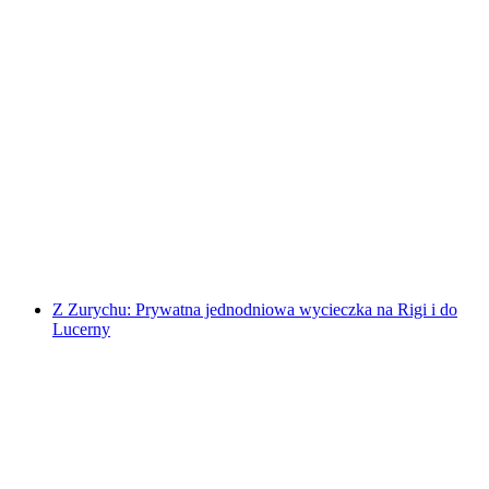
Wycieczka jednodniowa do Juf, najwyżej
położonej stałej wioski w Europie
za osobę
od PLN 746
Z Zurychu: Prywatna jednodniowa wycieczka na Rigi i do
Lucerny