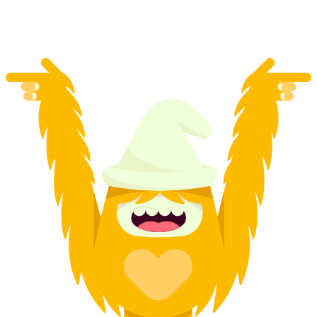
za osobę
od PLN 1435