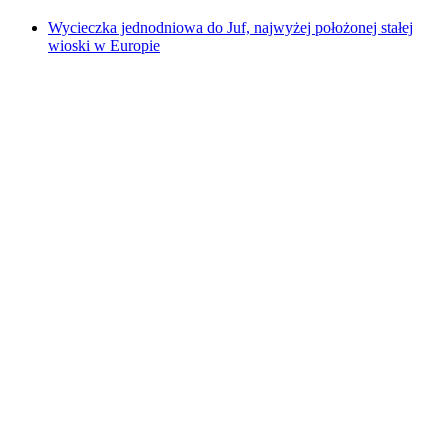
Wycieczka jednodniowa do Juf, najwyżej położonej stałej
wioski w Europie