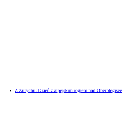
Z Zurychu: Dzień z alpejskim rogiem na
Bannalp
za osobę
od PLN 761
Z Zurychu: Dzień z alpejskim rogiem nad Oberblegisee