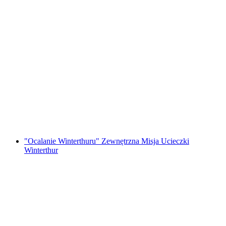
"Magiczne Portal" Miejski Escape Misja
Winterthur
za osobę
od PLN 576
"Ocalanie Winterthuru" Zewnętrzna Misja Ucieczki
Winterthur