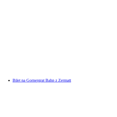
Bilet Stoosbahn z Schwyz
za osobę
od PLN 56
Bilet na Gornergrat Bahn z Zermatt