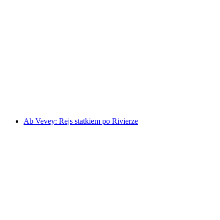
Bilet Gotthard Panorama Express
za osobę
od PLN 786
Ab Vevey: Rejs statkiem po Rivierze