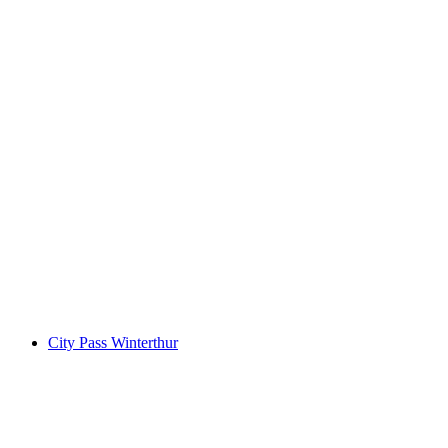
"Operacja Umysłu" Misja Ucieczki Na
Zewnątrz Winterthur
za osobę
od PLN 576
City Pass Winterthur