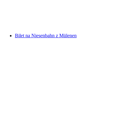
za osobę
od PLN 87
Bilet na Niesenbahn z Mülenen