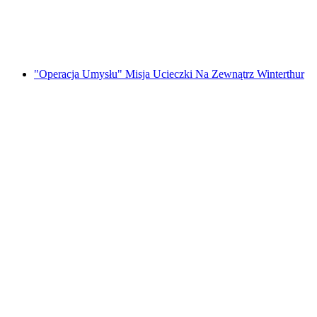
za osobę
od PLN 576
"Operacja Umysłu" Misja Ucieczki Na Zewnątrz Winterthur