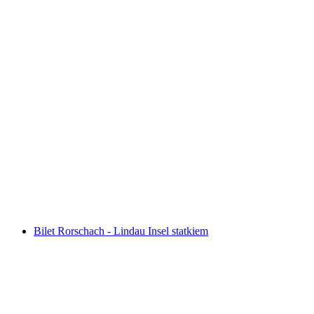
Pilatus - samodzielna złota wycieczka dookoła z
Luzern z rejsami
za osobę
od PLN 575
Bilet Rorschach - Lindau Insel statkiem