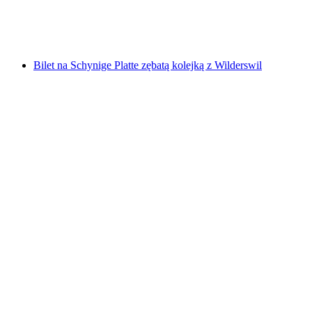
za osobę
od PLN 317
Bilet na Schynige Platte zębatą kolejką z Wilderswil