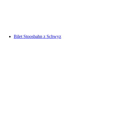
za osobę
od PLN 46
Bilet Stoosbahn z Schwyz