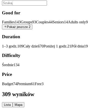
Good for
Families
143
Groups
93
Couples
44
Seniors
14
Adults only
9
Pokaż jeszcze 2
Duration
1–3 godz.
109
Cały dzień
70
Poniżej 1 godz.
21
Pół dnia
19
Difficulty
Średnie
134
Price
Budget
74
Premium
61
Free
3
309 wyników
Lista
Mapa