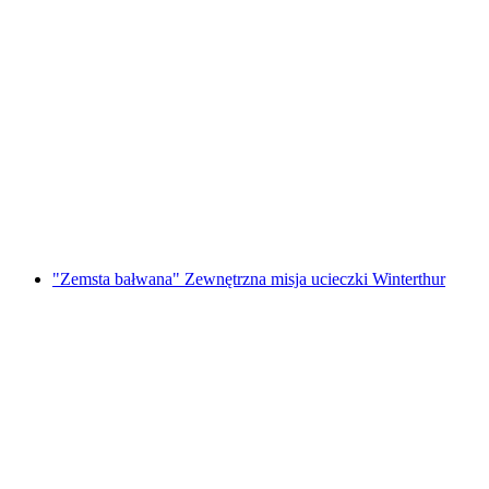
"Blackout" Misja Ucieczki na Świeżym
Powietrzu Winterthur
za osobę
od PLN 576
"Zemsta bałwana" Zewnętrzna misja ucieczki Winterthur