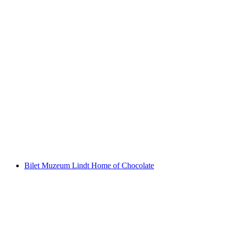
Ab Vevey: Rejs statkiem po Rivierze
za osobę
od PLN 183
Bilet Muzeum Lindt Home of Chocolate