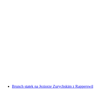
Bilet na Niesenbahn z Mülenen
za osobę
od PLN 192
Brunch statek na Jeziorze Zurychskim z Rapperswil