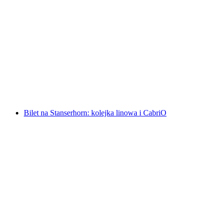
Bilet na Schynige Platte zębatą kolejką z
Wilderswil
za osobę
od PLN 163
Bilet na Stanserhorn: kolejka linowa i CabriO