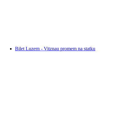
za osobę
od PLN 360
Bilet Luzern - Vitznau promem na statku