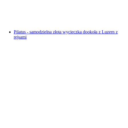
za osobę
od PLN 82
Pilatus - samodzielna złota wycieczka dookoła z Luzern z
rejsami