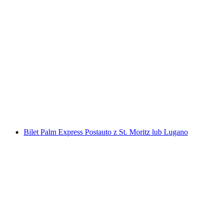
Bilet Luzern - Vitznau promem na statku
za osobę
od PLN 149
Bilet Palm Express Postauto z St. Moritz lub Lugano