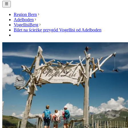
Region Bern
Adelboden
VogellisiBerg
Bilet na ścieżkę przygód Vogellisi od Adelboden