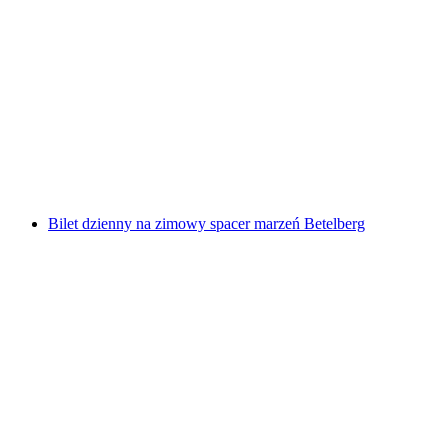
Bilet Trottiland Adelboden na VogellisiBerg
za osobę
od PLN 287
Bilet dzienny na zimowy spacer marzeń Betelberg