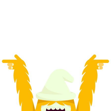
Dzienny karnet na sanki na VogellisiBerg
za osobę
od PLN 220