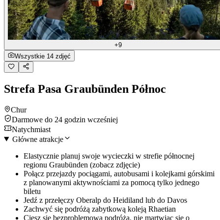
+9
Wszystkie 14 zdjęć
Strefa Pasa Graubünden Północ
Chur
Darmowe do 24 godzin wcześniej
Natychmiast
Główne atrakcje
Elastycznie planuj swoje wycieczki w strefie północnej
regionu Graubünden (zobacz zdjęcie)
Połącz przejazdy pociągami, autobusami i kolejkami górskimi
z planowanymi aktywnościami za pomocą tylko jednego
biletu
Jedź z przełęczy Oberalp do Heidiland lub do Davos
Zachwyć się podróżą zabytkową koleją Rhaetian
Ciesz się bezproblemową podróżą, nie martwiąc się o