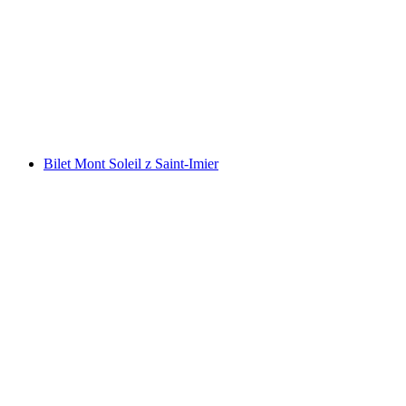
Bilet "Vinifuni" do Prêles z Ligerz
za osobę
od PLN 25
Bilet Mont Soleil z Saint-Imier