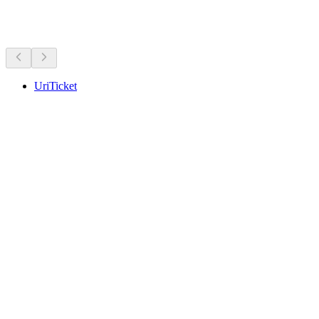
Więcej aktywności
UriTicket