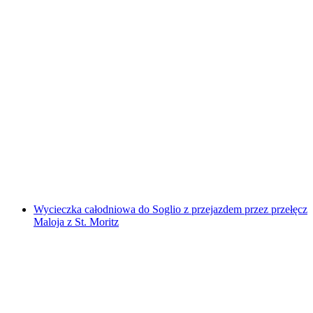
UriTicket
za osobę
od PLN 173
Wycieczka całodniowa do Soglio z przejazdem przez przełęcz
Maloja z St. Moritz