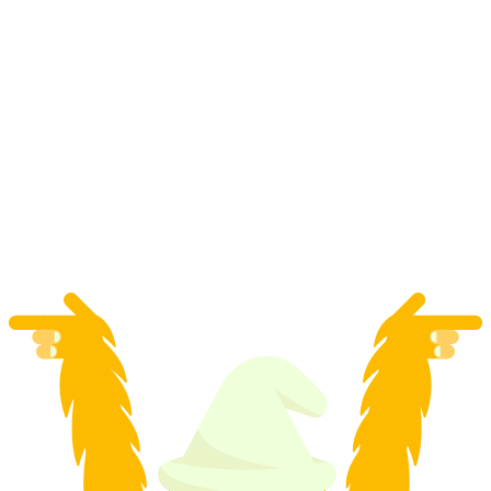
Bilet Mont Soleil z Saint-Imier
za osobę
od PLN 22