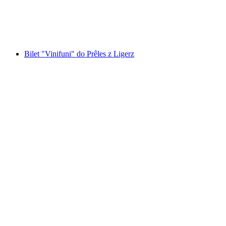
za osobę
od PLN 228
Bilet "Vinifuni" do Prêles z Ligerz