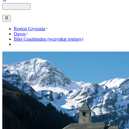
Region Gryzonia
Davos
Bilet Graubünden (wszystkie regiony)