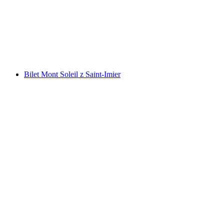
za osobę
od PLN 25
Bilet Mont Soleil z Saint-Imier