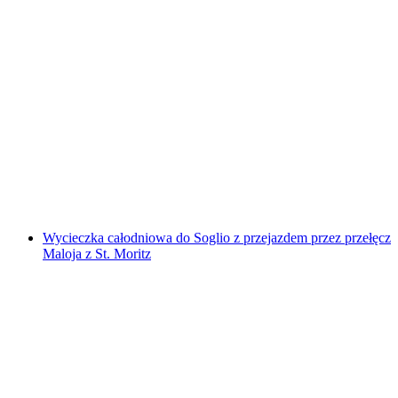
UriTicket
za osobę
od PLN 173
Wycieczka całodniowa do Soglio z przejazdem przez przełęcz
Maloja z St. Moritz