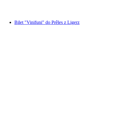
za osobę
od PLN 228
Bilet "Vinifuni" do Prêles z Ligerz
Bilet "Vinifuni" do Prêles z Ligerz