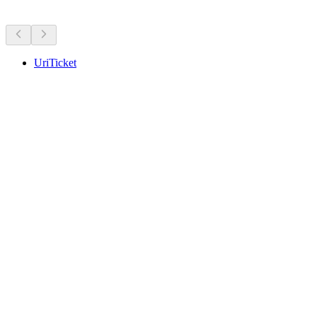
Więcej aktywności
UriTicket