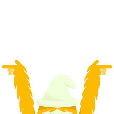
Bilet Mont Soleil z Saint-Imier
za osobę
od PLN 23