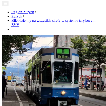
Region Zurych
Zurych
Bilet dzienny na wszystkie strefy w systemie taryfowym
ZVV