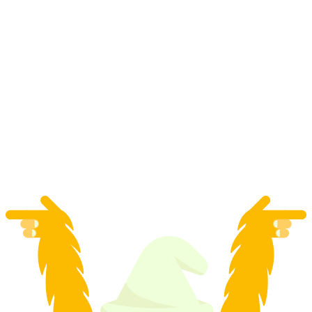
Wędrówka i obserwacja dzikich kozic w
Engadynie
za osobę
od PLN 178