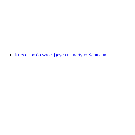
Wędrówka śladami w śniegu w Val Müstair
za osobę
od PLN 96
Kurs dla osób wracających na narty w Samnaun