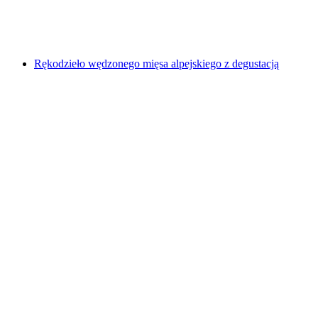
za osobę
od PLN 177
Rękodzieło wędzonego mięsa alpejskiego z degustacją