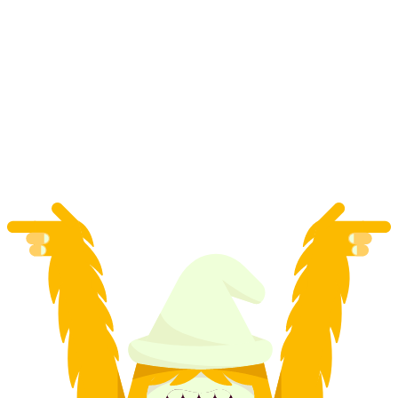
Rękodzieło wędzonego mięsa alpejskiego z
degustacją
za osobę
od PLN 72