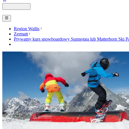
Region Wallis
Zermatt
Prywatny kurs snowboardowy Sunnegga lub Matterhorn Ski Pa