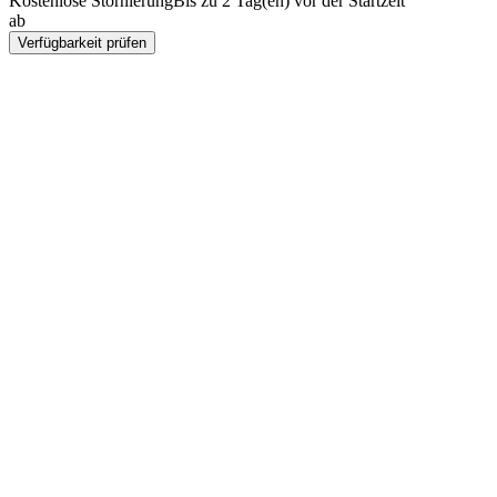
Kostenlose Stornierung
Bis zu 2 Tag(en) vor der Startzeit
ab
PLN 96
Verfügbarkeit prüfen