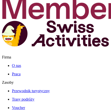
Firma
O nas
Praca
Zasoby
Przewodnik turystyczny
Trasy podróży
Voucher