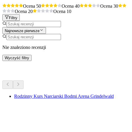
Ocena 5
0
Ocena 4
0
Ocena 3
0
Ocena 2
0
Ocena 1
0
Filtry
Najnowsze pierwsze
Nie znaleziono recenzji
Wyczyść filtry
Więcej aktywności
Rodzinny Kurs Narciarski Bodmi Arena Grindelwald