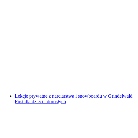
Grindelwald First Szkoła Narciarska dla Dzieci
Zaawansowanych
za osobę
od PLN 426
Lekcje prywatne z narciarstwa i snowboardu w Grindelwald
First dla dzieci i dorosłych