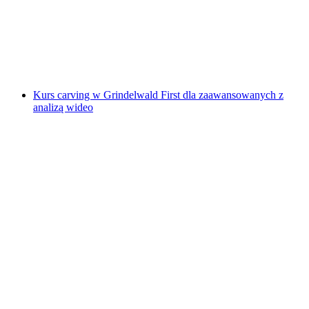
za osobę
od PLN 1239
Kurs carving w Grindelwald First dla zaawansowanych z
analizą wideo