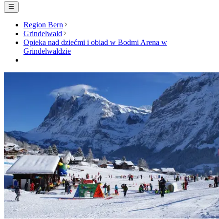
Region Bern
Grindelwald
Opieka nad dziećmi i obiad w Bodmi Arena w
Grindelwaldzie