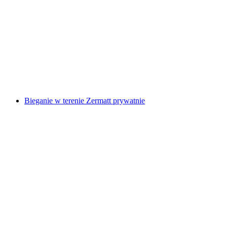
Zermatt: Sunnegga Stanowisko Biletowe
za osobę
od PLN 110
Bieganie w terenie Zermatt prywatnie