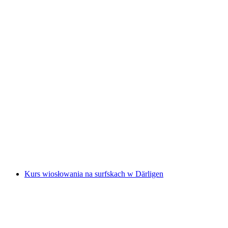
Prywatna wędrówka na Niesen ze szwajcarskim
triathlonistą, start ze Spiez
za osobę
od PLN 1387
Kurs wiosłowania na surfskach w Därligen