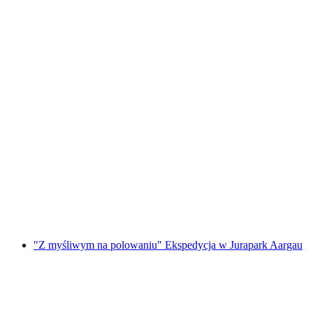
Kulinarna Wędrówka „Szlak Smaków
Flumserberg”
za osobę
od PLN 287
"Z myśliwym na polowaniu" Ekspedycja w Jurapark Aargau