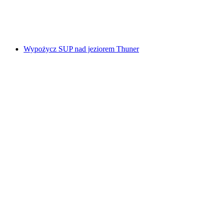
za osobę
od PLN 192
Wypożycz SUP nad jeziorem Thuner