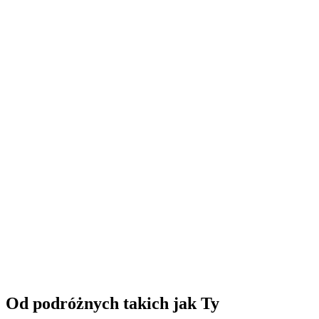
Lot paralotnią „Spektakularny” w Zermatt
za osobę
od PLN 1148
Od podróżnych takich jak Ty