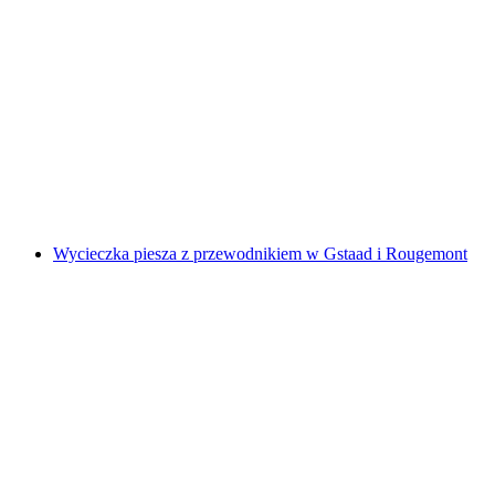
Wypożycz SUP nad jeziorem Thuner
za osobę
od PLN 192
Wycieczka piesza z przewodnikiem w Gstaad i Rougemont