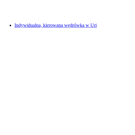
za osobę
od PLN 72
Indywidualna, kierowana wędrówka w Uri