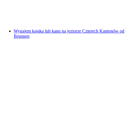
za osobę
od PLN 311
Wynajem kajaka lub kanu na jeziorze Czterech Kantonów od
Brunnen