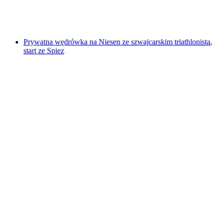
za osobę
od PLN 857
Prywatna wędrówka na Niesen ze szwajcarskim triathlonistą,
start ze Spiez