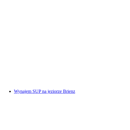
Prywatna wycieczka piesza w Zermatt
za osobę
od PLN 1531
Wynajem SUP na jeziorze Brienz