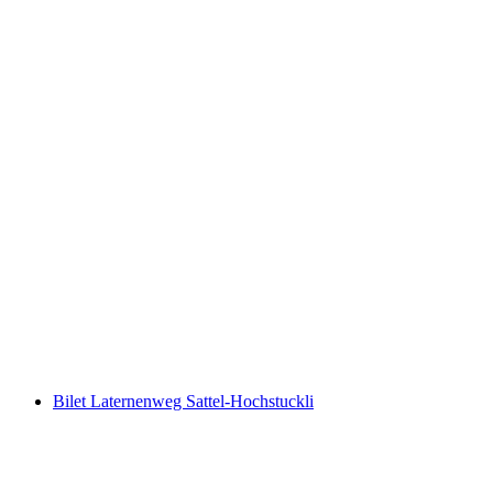
Wynajem kajaka lub kanu na jeziorze Czterech
Kantonów od Brunnen
za osobę
od PLN 316
Bilet Laternenweg Sattel-Hochstuckli