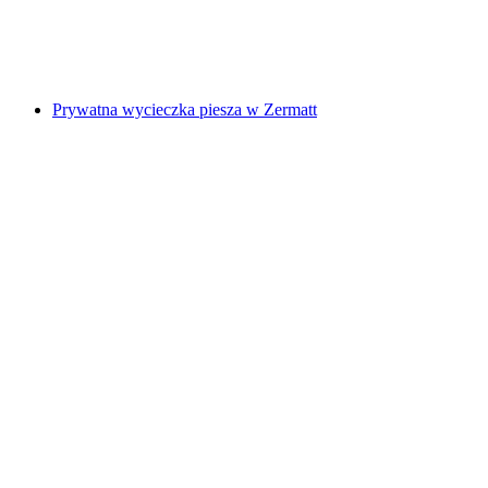
za osobę
od PLN 72
Prywatna wycieczka piesza w Zermatt