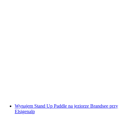
Bieganie w terenie Zermatt prywatnie
za osobę
od PLN 1459
Wynajem Stand Up Paddle na jeziorze Brandsee przy
Elsigenalp