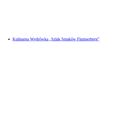
za osobę
od PLN 144
Kulinarna Wędrówka „Szlak Smaków Flumserberg”