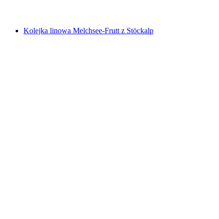
od PLN 378
Kolejka linowa Melchsee-Frutt z Stöckalp