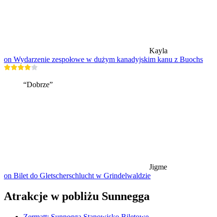
Kayla
on Wydarzenie zespołowe w dużym kanadyjskim kanu z Buochs
“Dobrze”
Jigme
on Bilet do Gletscherschlucht w Grindelwaldzie
Atrakcje w pobliżu Sunnegga
Zermatt: Sunnegga Stanowisko Biletowe