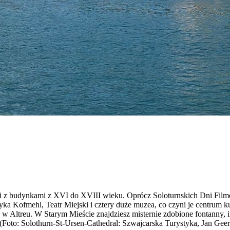
ii z budynkami z XVI do XVIII wieku. Oprócz Soloturnskich Dni Filmow
yka Kofmehl, Teatr Miejski i cztery dużе muzea, co czyni je centrum 
ltreu. W Starym Mieście znajdziesz misternie zdobione fontanny, impo
. (Foto: Solothurn-St-Ursen-Cathedral: Szwajcarska Turystyka, Jan Gee