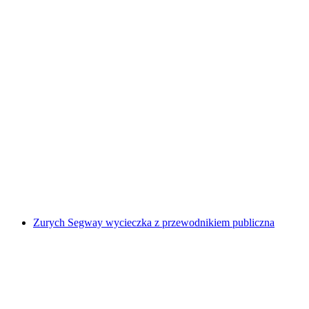
Prywatna wycieczka Segway w Zurychu
za osobę
od PLN 718
Zurych Segway wycieczka z przewodnikiem publiczna