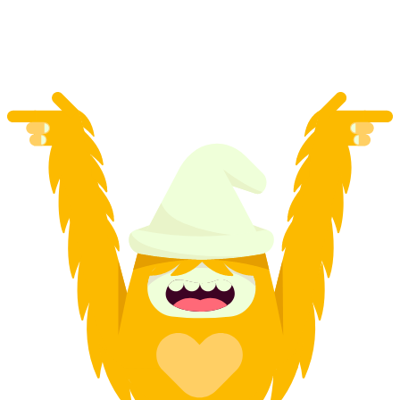
za osobę
od PLN 522