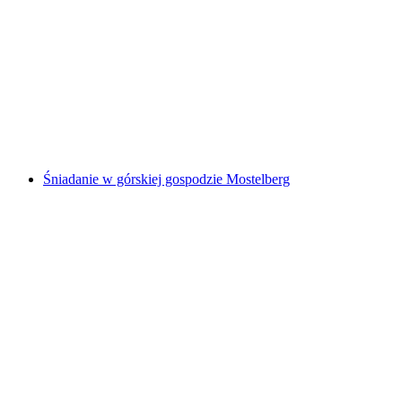
Bilet Laternenweg Sattel-Hochstuckli
za osobę
od PLN 144
Śniadanie w górskiej gospodzie Mostelberg