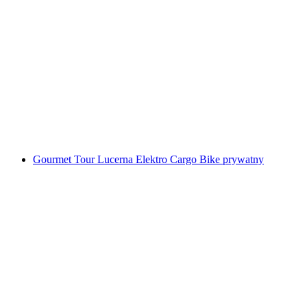
Fondue Kanu-Wycieczka Jezioro Czterech
Kantonów
za osobę
od PLN 431
Gourmet Tour Lucerna Elektro Cargo Bike prywatny