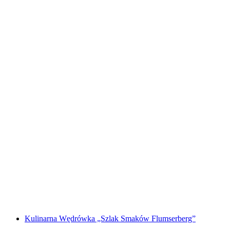
Wędrówka Klingenstock 10 Jezior Wycieczka z
przewodnikiem z Lucerny
za osobę
od PLN 3205
Kulinarna Wędrówka „Szlak Smaków Flumserberg”