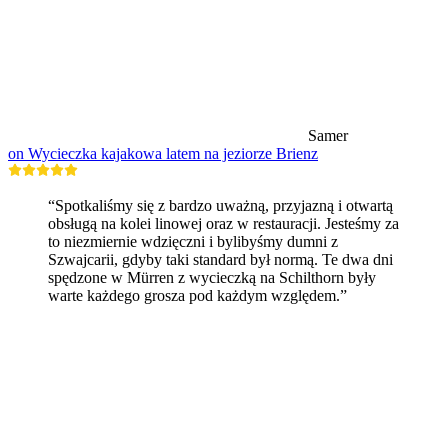
Samer
on Wycieczka kajakowa latem na jeziorze Brienz
“Spotkaliśmy się z bardzo uważną, przyjazną i otwartą
obsługą na kolei linowej oraz w restauracji. Jesteśmy za
to niezmiernie wdzięczni i bylibyśmy dumni z
Szwajcarii, gdyby taki standard był normą. Te dwa dni
spędzone w Mürren z wycieczką na Schilthorn były
warte każdego grosza pod każdym względem.”