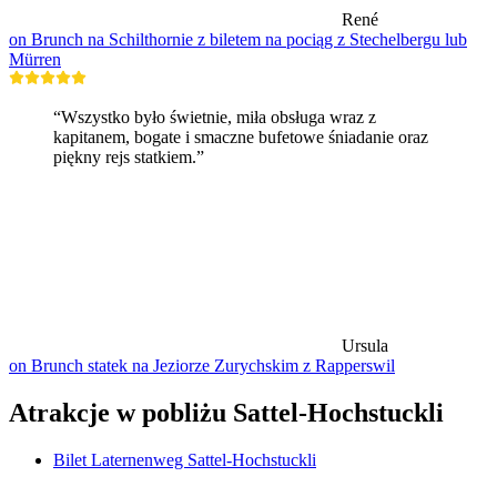
René
on Brunch na Schilthornie z biletem na pociąg z Stechelbergu lub
Mürren
“Wszystko było świetnie, miła obsługa wraz z
kapitanem, bogate i smaczne bufetowe śniadanie oraz
piękny rejs statkiem.”
Ursula
on Brunch statek na Jeziorze Zurychskim z Rapperswil
Atrakcje w pobliżu Sattel-Hochstuckli
Bilet Laternenweg Sattel-Hochstuckli