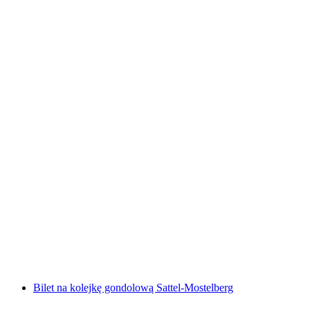
Śniadanie w górskiej gospodzie Mostelberg
za osobę
od PLN 82
Bilet na kolejkę gondolową Sattel-Mostelberg