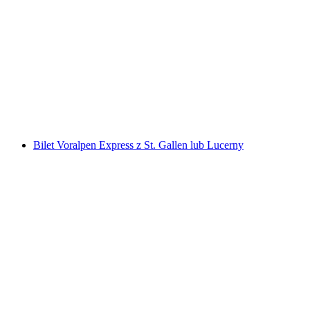
Piknik z piwem na Seebodenalp
za osobę
od PLN 474
Bilet Voralpen Express z St. Gallen lub Lucerny