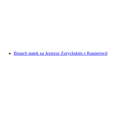
Golf Miejski w Einsiedeln
za osobę
od PLN 72
Brunch statek na Jeziorze Zurychskim z Rapperswil