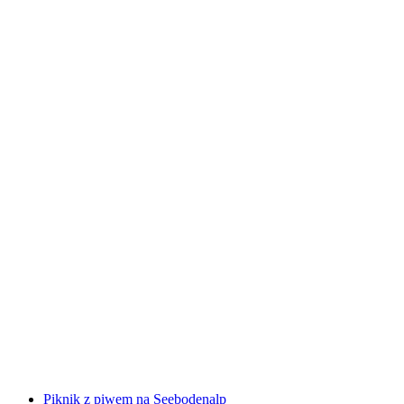
Brunch statek na Jeziorze Zurychskim z
Rapperswil
za osobę
od PLN 359
Piknik z piwem na Seebodenalp