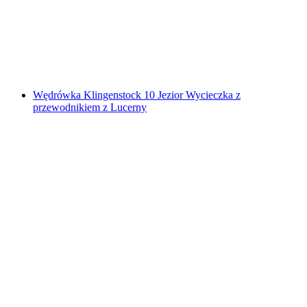
za osobę
od PLN 976
Wędrówka Klingenstock 10 Jezior Wycieczka z
przewodnikiem z Lucerny