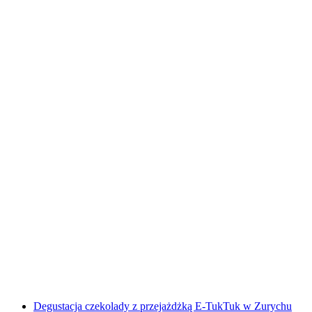
Indywidualna, kierowana wędrówka w Uri
za osobę
od PLN 2392
Degustacja czekolady z przejażdżką E-TukTuk w Zurychu