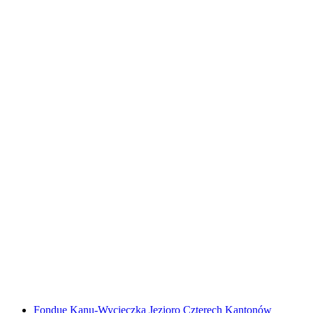
Bilet Voralpen Express z St. Gallen lub Lucerny
za osobę
od PLN 244
Fondue Kanu-Wycieczka Jezioro Czterech Kantonów