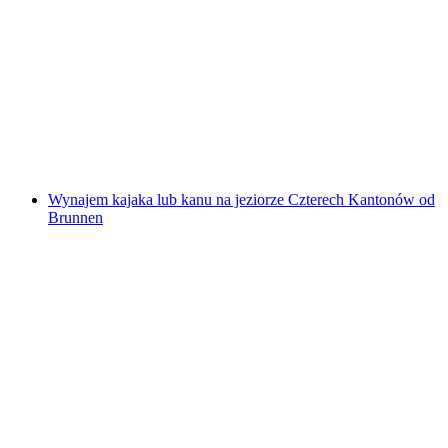
Bilet na kolejkę gondolową Sattel-Mostelberg
za osobę
od PLN 106
Wynajem kajaka lub kanu na jeziorze Czterech Kantonów od
Brunnen