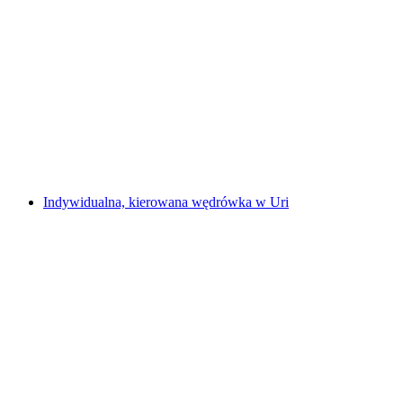
“Fondue-Tuk” - Wycieczka po mieście Tuk Tuk
w Lucernie
za osobę
od PLN 1340
Indywidualna, kierowana wędrówka w Uri