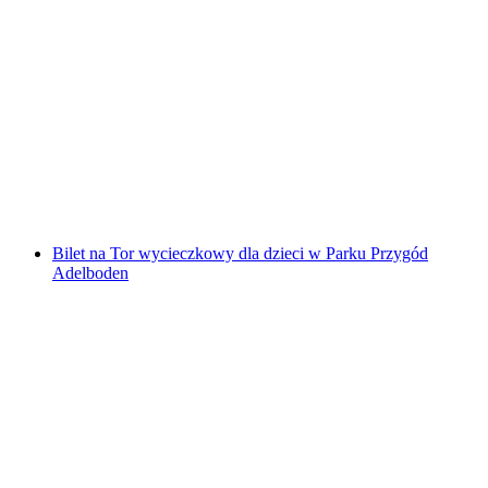
Bilet do parku linowego Ropetech w Bernie
za osobę
od PLN 201
Bilet na Tor wycieczkowy dla dzieci w Parku Przygód
Adelboden