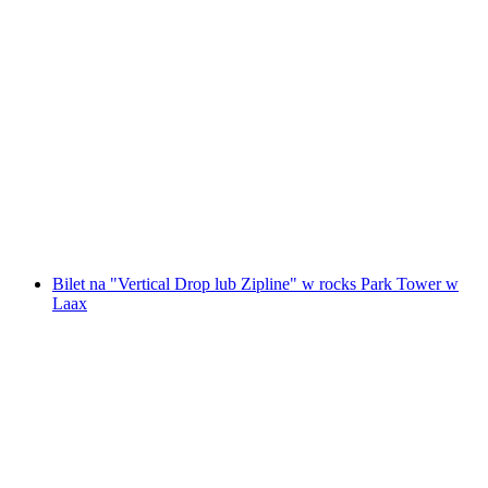
Bilet do parku linowego Curtin Medelin w
Disentis
za osobę
od PLN 182
Bilet na "Vertical Drop lub Zipline" w rocks Park Tower w
Laax