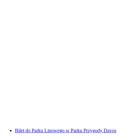
Bilet Seilpark Rigi
za osobę
od PLN 161
Bilet do Parku Linowego w Parku Przygody Davos