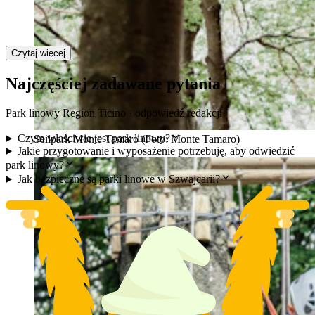
Czytaj więcej
Najczęściej zadawane pytania
Park linowy Region Ticino · odpowiedź redakcji
Czym właściwie jest park linowy?
Seilpark Monte Tamaro (Foto: Monte Tamaro)
Jakie przygotowanie i wyposażenie potrzebuję, aby odwiedzić
park linowy?
Jak bezpieczne są parki linowe w Szwajcarii?