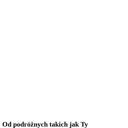
Bilet Rocks Park "wszystko w jednym" w Laax
za osobę
od PLN 240
Od podróżnych takich jak Ty