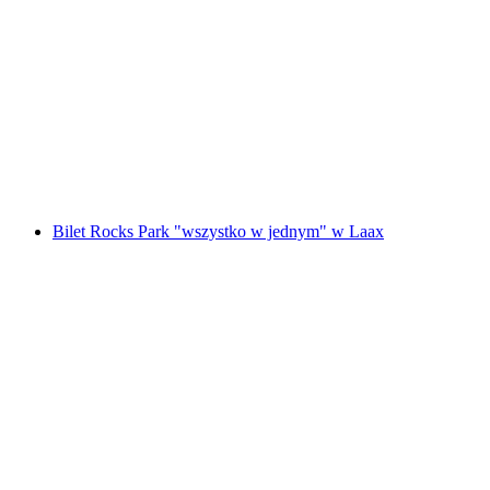
Park linowy Indoor Grindelwald
za osobę
od PLN 173
Bilet Rocks Park "wszystko w jednym" w Laax