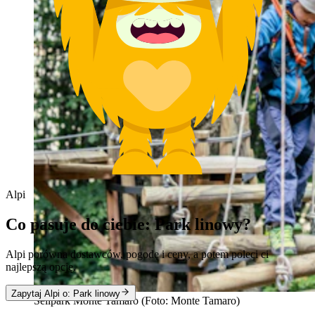
Alpi
Co pasuje do ciebie: Park linowy?
Alpi porówna dostawców, pogodę i ceny, a potem poleci ci
najlepszą opcję.
Zapytaj Alpi o: Park linowy
Seilpark Monte Tamaro (Foto: Monte Tamaro)