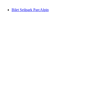
od PLN 96
Bilet Seilpark ParcAlpin