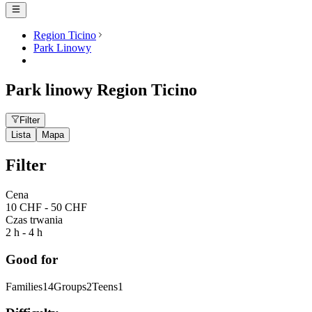
Region Ticino
Park Linowy
Park linowy Region Ticino
Filter
Lista
Mapa
Filter
Cena
10 CHF - 50 CHF
Czas trwania
2 h - 4 h
Good for
Families
14
Groups
2
Teens
1