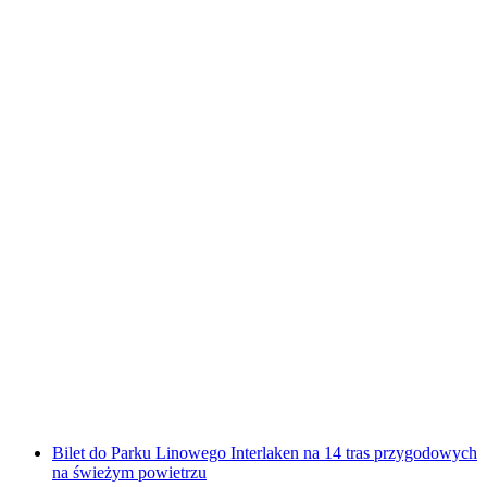
Park linowy Monte Tamaro w tym bilet
kolejowy
za osobę
od PLN 82
Bilet do Parku Linowego Interlaken na 14 tras przygodowych
na świeżym powietrzu