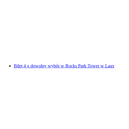
Bilet do Parku Linowego w Parku Przygody
Davos
za osobę
od PLN 101
Bilet 4 x dowolny wybór w Rocks Park Tower w Laax