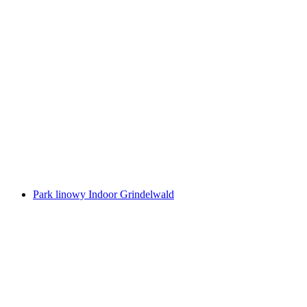
Wstęp do DiscOWer Seilpark Melchsee‑Frutt
za osobę
od PLN 87
Park linowy Indoor Grindelwald