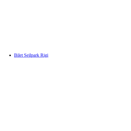
Bilet do Parku Linowego Interlaken na 14 tras
przygodowych na świeżym powietrzu
za osobę
od PLN 101
Bilet Seilpark Rigi