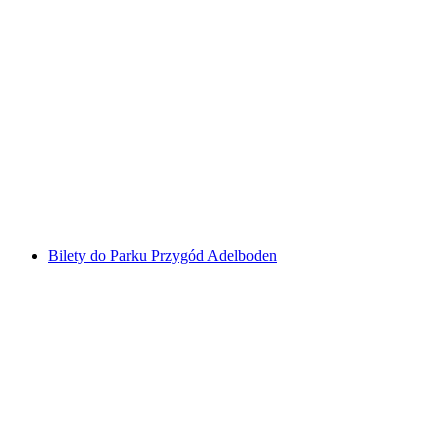
Bilet Seilpark ParcAlpin
za osobę
od PLN 197
Bilety do Parku Przygód Adelboden