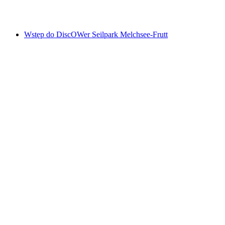
za osobę
od PLN 48
Wstęp do DiscOWer Seilpark Melchsee‑Frutt