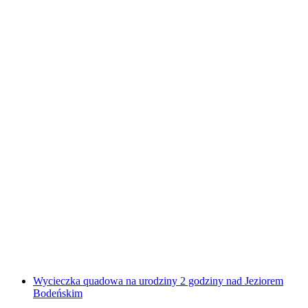
Quad-Tour 2 godziny nad Jeziorem Bodeńskim
za osobę
od PLN 810
Wycieczka quadowa na urodziny 2 godziny nad Jeziorem
Bodeńskim