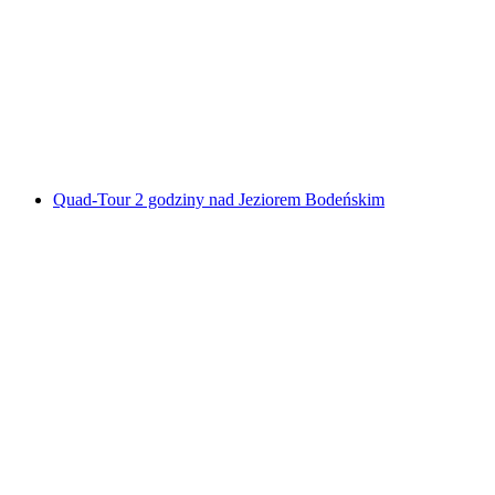
Bodeńskim
za osobę
od PLN 906
Quad-Tour 2 godziny nad Jeziorem Bodeńskim