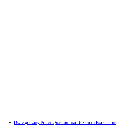
Trzygodzinna polter-quad wycieczka nad
Jeziorem Bodeńskim
za osobę
od PLN 1050
Dwie godziny Polter-Quadtour nad Jeziorem Bodeńskim