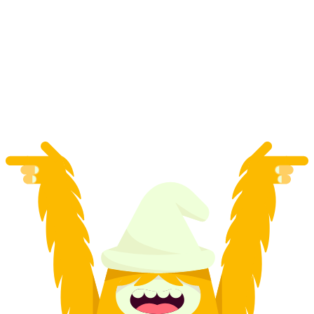
Wycieczka quadowa na urodziny 2 godziny
nad Jeziorem Bodeńskim
za osobę
od PLN 906