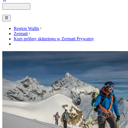
Region Wallis
Zermatt
Kurs próbny skituringu w Zermatt Prywatny