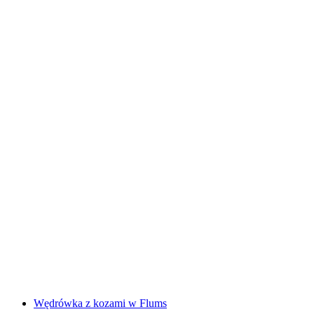
Obserwacja dzikich zwierząt bobra w
Heidiland
za osobę
od PLN 168
Wędrówka z kozami w Flums