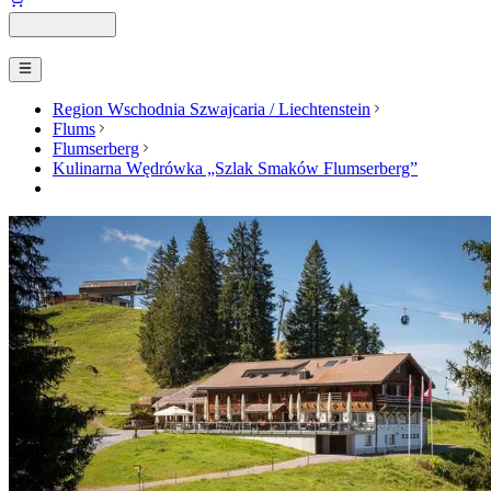
Region Wschodnia Szwajcaria / Liechtenstein
Flums
Flumserberg
Kulinarna Wędrówka „Szlak Smaków Flumserberg”