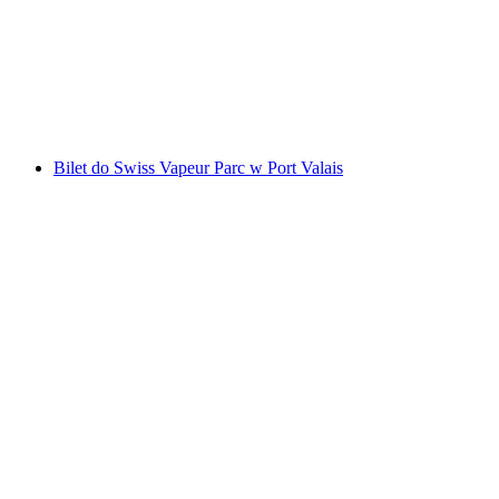
za osobę
od PLN 120
Bilet do Swiss Vapeur Parc w Port Valais