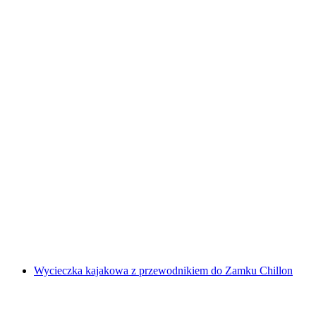
Bilet do Swiss Vapeur Parc w Port Valais
za osobę
od PLN 111
Wycieczka kajakowa z przewodnikiem do Zamku Chillon