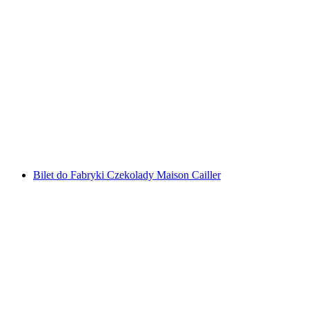
Bilet Muzeum Olimpijskie w Lozannie
za osobę
od PLN 96
Bilet do Fabryki Czekolady Maison Cailler