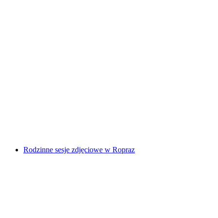
Warsztat "Moja droga Marguerite" w Maison
Cailler
za osobę
od PLN 240
Rodzinne sesje zdjęciowe w Ropraz