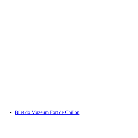
Bilet do Zamku Chillon w Montreux
za osobę
od PLN 72
Bilet do Muzeum Fort de Chillon