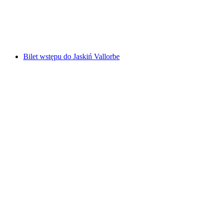
za osobę
od PLN 954
Bilet wstępu do Jaskiń Vallorbe