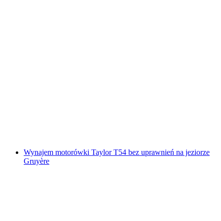
Wycieczka po czekoladzie w Bernie
za osobę
od PLN 264
Wynajem motorówki Taylor T54 bez uprawnień na jeziorze
Gruyère