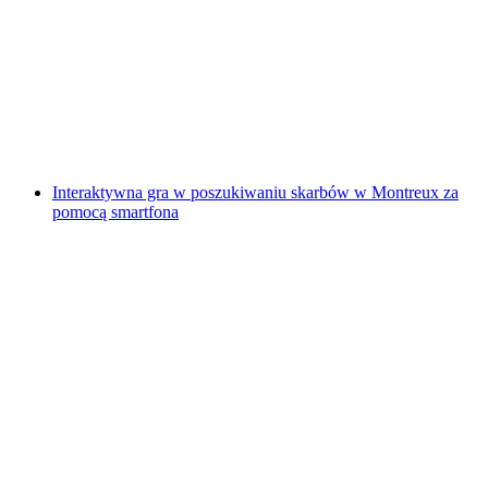
Z Montreux: Riviera Wycieczka Statkiem
za osobę
od PLN 183
Interaktywna gra w poszukiwaniu skarbów w Montreux za
pomocą smartfona