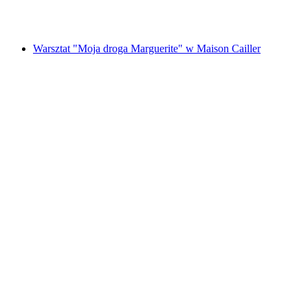
za osobę
od PLN 72
Warsztat "Moja droga Marguerite" w Maison Cailler