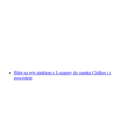
Ab Vevey: Rejs statkiem po Rivierze
za osobę
od PLN 183
Bilet na rejs statkiem z Lozanny do zamku Chillon i z
powrotem