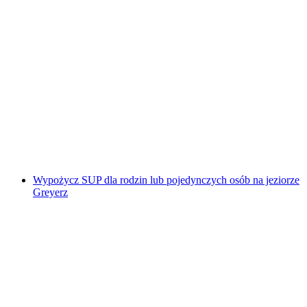
Interaktywne polowanie na skarby w
Fribourgu z telefonem
za osobę
od PLN 48
Wypożycz SUP dla rodzin lub pojedynczych osób na jeziorze
Greyerz