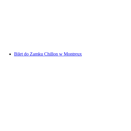
Foxtrail GO Montreux cyfrowa gra terenowa
za osobę
od PLN 92
Bilet do Zamku Chillon w Montreux