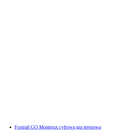
Interaktywna gra w poszukiwaniu skarbów w
Montreux za pomocą smartfona
za osobę
od PLN 48
Foxtrail GO Montreux cyfrowa gra terenowa