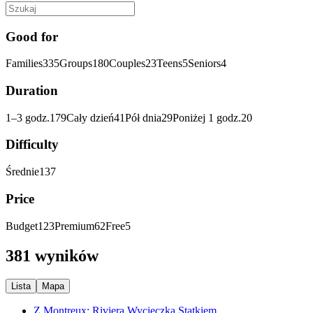
Good for
Families
335
Groups
180
Couples
23
Teens
5
Seniors
4
Duration
1–3 godz.
179
Cały dzień
41
Pół dnia
29
Poniżej 1 godz.
20
Difficulty
Średnie
137
Price
Budget
123
Premium
62
Free
5
381 wyników
Lista
Mapa
Z Montreux: Riviera Wycieczka Statkiem