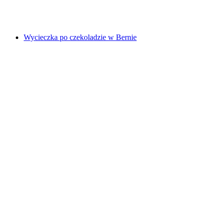
za osobę
od PLN 1390
Wycieczka po czekoladzie w Bernie