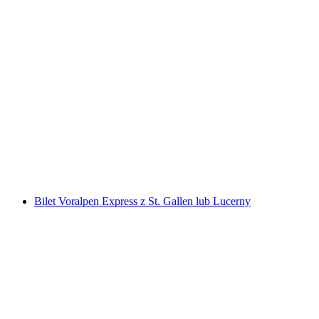
"Spisek" Gra Ucieczki na Świeżym Powietrzu w 
za osobę
od PLN 183
Bilet Voralpen Express z St. Gallen lub Lucerny