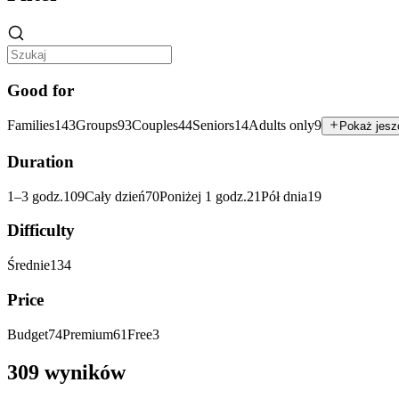
Good for
Families
143
Groups
93
Couples
44
Seniors
14
Adults only
9
Pokaż jesz
Duration
1–3 godz.
109
Cały dzień
70
Poniżej 1 godz.
21
Pół dnia
19
Difficulty
Średnie
134
Price
Budget
74
Premium
61
Free
3
309 wyników