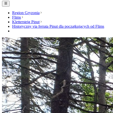
Region Gryzonia
Flims
Klettersteig Pinut
Historyczny via ferrata Pinut dla początkujących od Flims