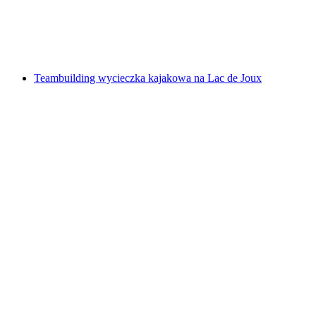
za osobę
od PLN 192
Teambuilding wycieczka kajakowa na Lac de Joux