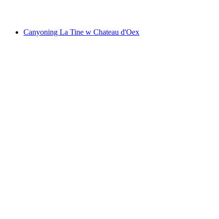
od PLN 623
Canyoning La Tine w Chateau d'Oex