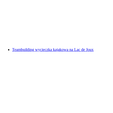
Teambuilding SUP Tour na Jeziorze Joux
za osobę
od PLN 192
Teambuilding wycieczka kajakowa na Lac de Joux