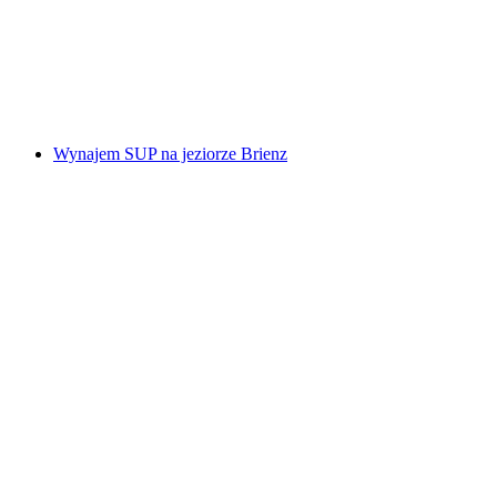
za osobę
od PLN 715
Wynajem SUP na jeziorze Brienz