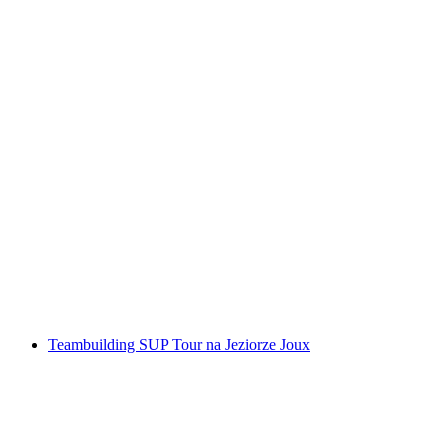
Wycieczka integracyjna z raftingiem na jeziorze
Lac de Joux
za osobę
od PLN 240
Teambuilding SUP Tour na Jeziorze Joux