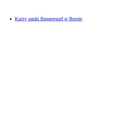
od PLN 432
Kursy nauki Bungeesurf w Bernie