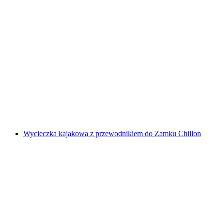
Kursy nauki Bungeesurf w Bernie
za osobę
od PLN 431
Wycieczka kajakowa z przewodnikiem do Zamku Chillon