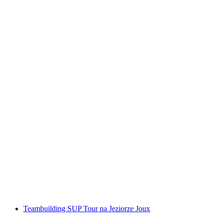
Wycieczka integracyjna z raftingiem na jeziorze
Lac de Joux
za osobę
od PLN 240
Teambuilding SUP Tour na Jeziorze Joux