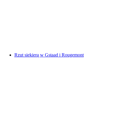
Kajakowy wyjazd dla rodzin nad Jeziorem
Brienz
za osobę
od PLN 504
Rzut siekierą w Gstaad i Rougemont