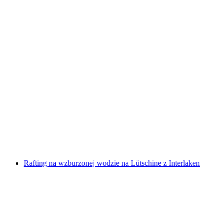
Bilet do Parku Linowego Interlaken na 14 tras
przygodowych na świeżym powietrzu
za osobę
od PLN 101
Rafting na wzburzonej wodzie na Lütschine z Interlaken