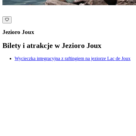
Jezioro Joux
Bilety i atrakcje w Jezioro Joux
Wycieczka integracyjna z raftingiem na jeziorze Lac de Joux