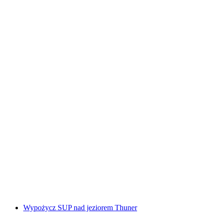
Przejażdżka łodzią dla 2-4 osób: wypożyczenie
pontonu
za osobę
od PLN 671
Wypożycz SUP nad jeziorem Thuner