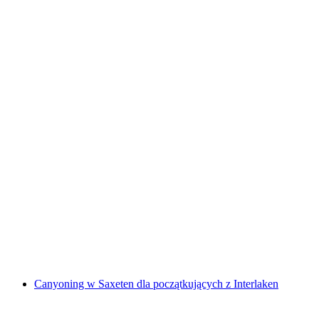
Rzut siekierą w Gstaad i Rougemont
za osobę
od PLN 1774
Canyoning w Saxeten dla początkujących z Interlaken