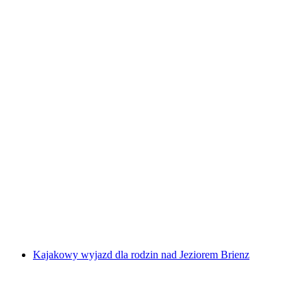
Wynajem SUP na jeziorze Brienz
za osobę
od PLN 192
Kajakowy wyjazd dla rodzin nad Jeziorem Brienz