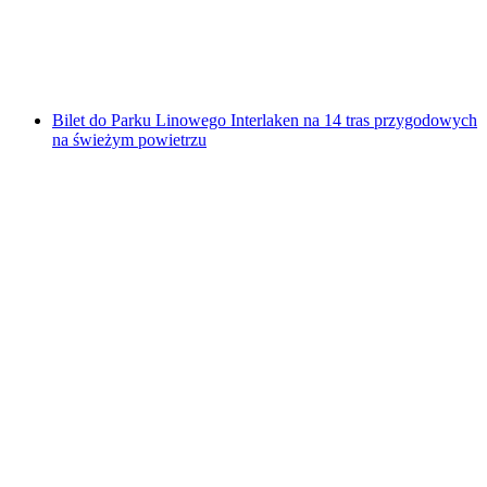
za osobę
od PLN 192
Bilet do Parku Linowego Interlaken na 14 tras przygodowych
na świeżym powietrzu