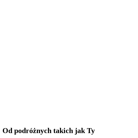
Samstagmorgen: Skulpturen von Peter
Leisinger
Wolny dostęp
Od podróżnych takich jak Ty