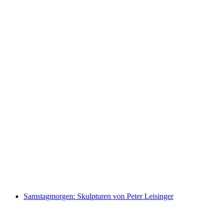
Erdreich – The treasure beneath our feet
Wolny dostęp
Samstagmorgen: Skulpturen von Peter Leisinger