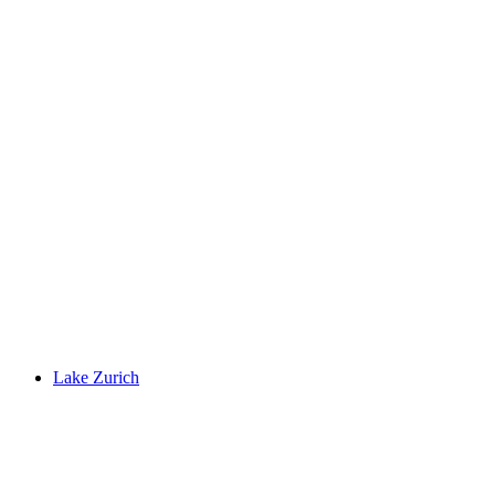
Friedberg Castle Ruins
Lake Zurich