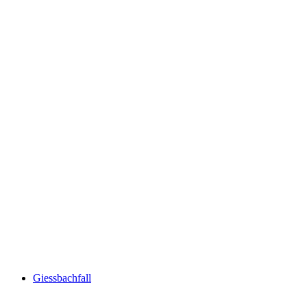
Aabach Waterfall
Giessbachfall