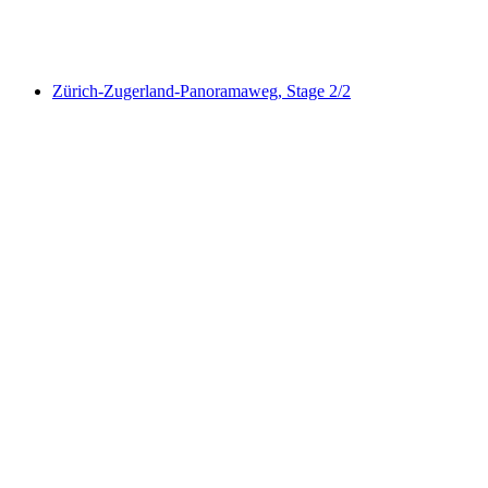
Zürichsee-Rundweg, Stage 2/10
Zürich-Zugerland-Panoramaweg, Stage 2/2