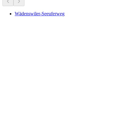
Wädenswiler-Seeuferweg
Wädenswiler-Seeuferweg