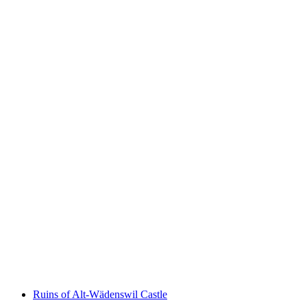
Langnau Castle
Ruins of Alt-Wädenswil Castle