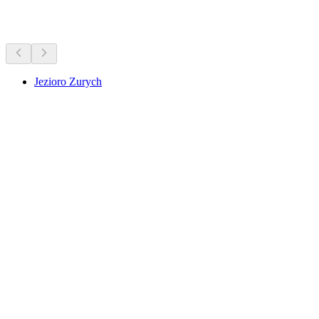
Atrakcje w pobliżu
Jezioro Zurych
Jezioro Zurych