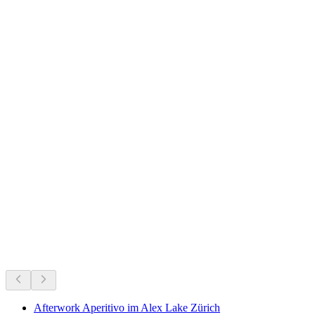
Lake Zurich
Co się dzieje teraz
Polecane na podstawie tego, co dzieje się teraz
Afterwork Aperitivo im Alex Lake Zürich