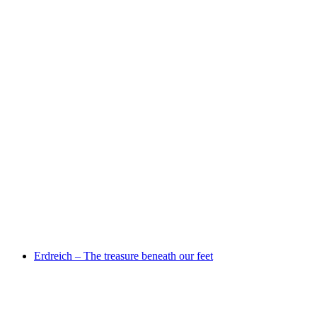
Waiting for Wings
Wolny dostęp
Erdreich – The treasure beneath our feet