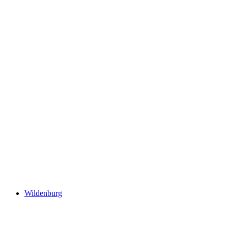
Ruins of Alt-Wädenswil Castle
Wildenburg