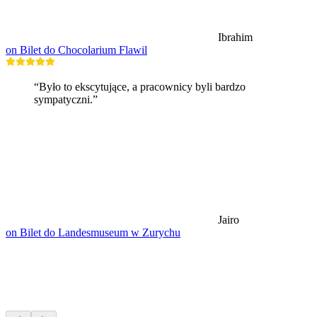
Ibrahim
on Bilet do Chocolarium Flawil
“Było to ekscytujące, a pracownicy byli bardzo
sympatyczni.”
Jairo
on Bilet do Landesmuseum w Zurychu
Wędrówki w pobliżu
Wszystko w zasięgu 30 min jazdy