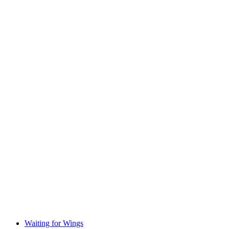
Afterwork Aperitivo im Alex Lake Zürich
Wolny dostęp
Waiting for Wings