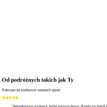
Bilet do szklanego labiryntu w Glasi Hergiswil
za osobę
od PLN 24
Od podróżnych takich jak Ty
Polecane na podstawie ostatnich opinii
“Interaktywna wystawa, która porusza duszę. Każdy szczegół zo