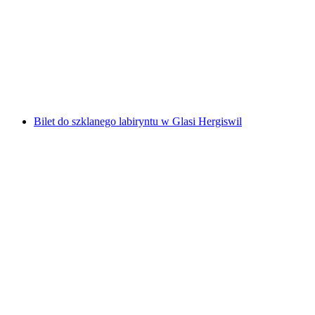
Bilet Muzeum Glasi Hergiswil "uformowane prze
za osobę
od PLN 34
Bilet do szklanego labiryntu w Glasi Hergiswil