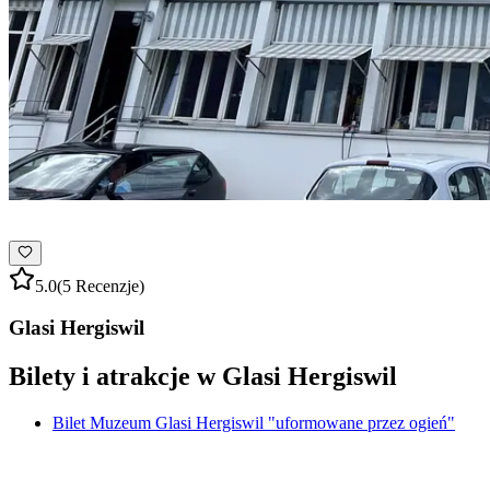
5.0
(5 Recenzje)
Glasi Hergiswil
Bilety i atrakcje w Glasi Hergiswil
Bilet Muzeum Glasi Hergiswil "uformowane przez ogień"