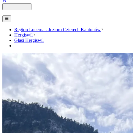
Region Lucerna - Jezioro Czterech Kantonów
Hergiswil
Glasi Hergiswil