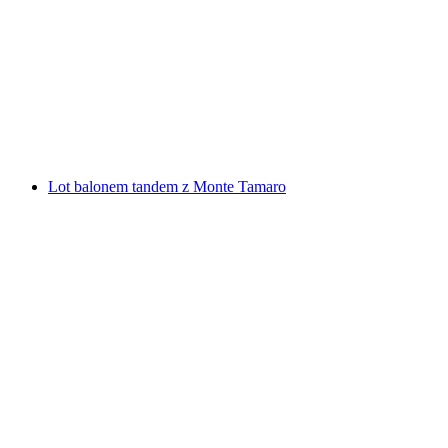
Podstawowa wycieczka raftingowa w Ticino z
Biasca do Cresciano
za osobę
od PLN 426
Lot balonem tandem z Monte Tamaro