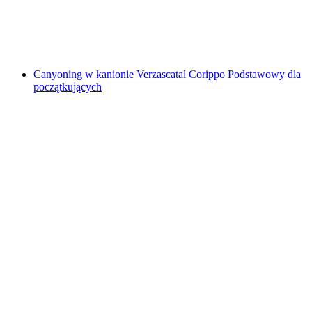
za osobę
od PLN 742
Canyoning w kanionie Verzascatal Corippo Podstawowy dla
początkujących