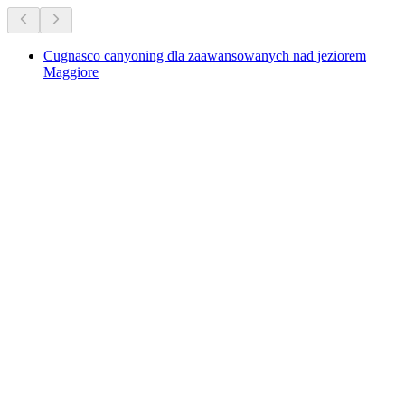
Cugnasco canyoning dla zaawansowanych nad jeziorem
Maggiore