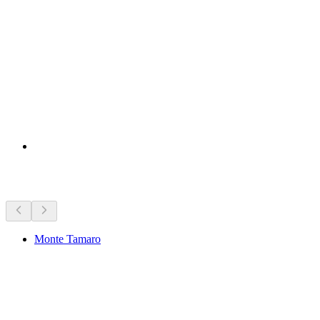
Atrakcje w pobliżu
Monte Tamaro