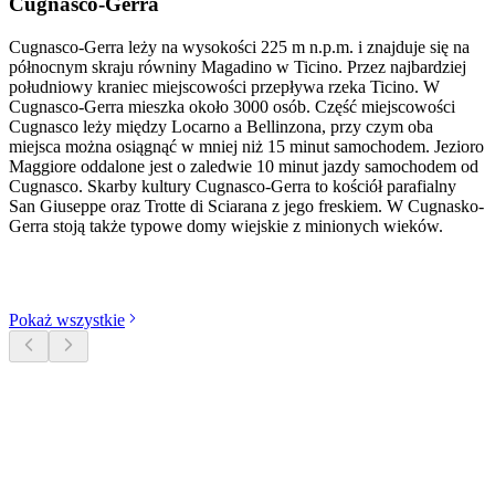
Cugnasco-Gerra
Cugnasco-Gerra leży na wysokości 225 m n.p.m. i znajduje się na
północnym skraju równiny Magadino w Ticino. Przez najbardziej
południowy kraniec miejscowości przepływa rzeka Ticino. W
Cugnasco-Gerra mieszka około 3000 osób. Część miejscowości
Cugnasco leży między Locarno a Bellinzona, przy czym oba
miejsca można osiągnąć w mniej niż 15 minut samochodem. Jezioro
Maggiore oddalone jest o zaledwie 10 minut jazdy samochodem od
Cugnasco. Skarby kultury Cugnasco-Gerra to kościół parafialny
San Giuseppe oraz Trotte di Sciarana z jego freskiem. W Cugnasko-
Gerra stoją także typowe domy wiejskie z minionych wieków.
Odkryj kategorie
Pokaż wszystkie