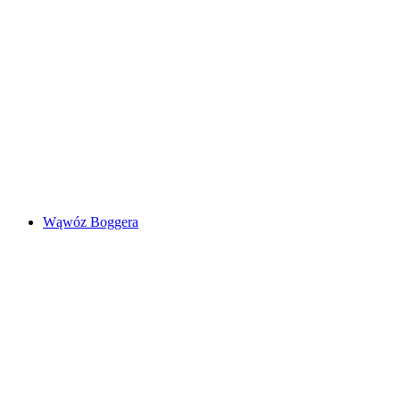
Wąwóz Iragna
Wąwóz Boggera