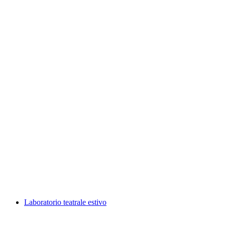
Mutanti, photo exhibition by Daniel Pittet
Wolny dostęp
Laboratorio teatrale estivo