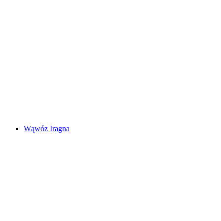
Monte Tamaro
Wąwóz Iragna