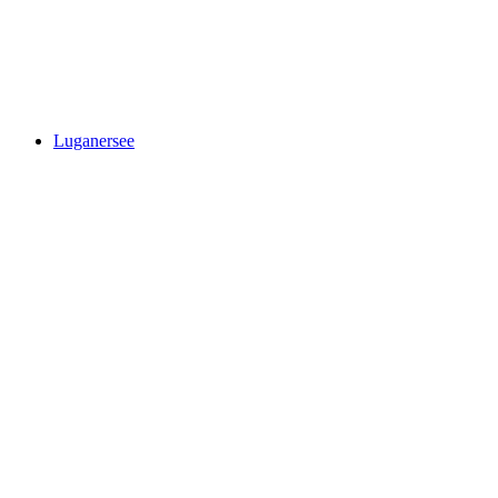
Wąwóz Lodrino
Luganersee