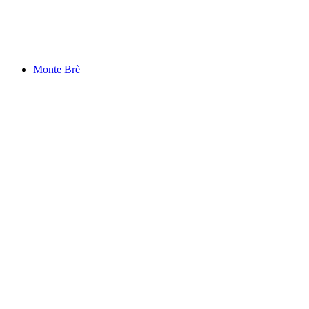
Zoo al Maglio
Monte Brè