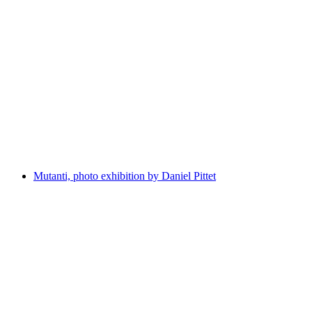
Fra Roberto tra le mura
Wolny dostęp
Mutanti, photo exhibition by Daniel Pittet