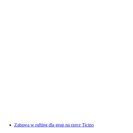
Lot balonem tandem z Monte Tamaro
za osobę
od PLN 1196
Zabawa w rafting dla grup na rzece Ticino