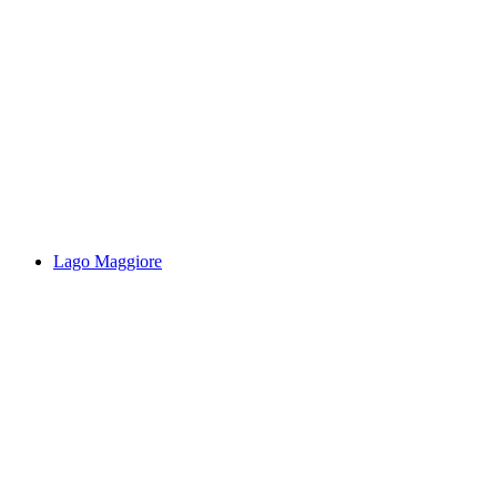
Wąwóz Boggera
Lago Maggiore