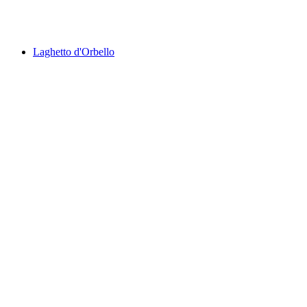
Splash and Spa
Laghetto d'Orbello
Laghetto d'Orbello