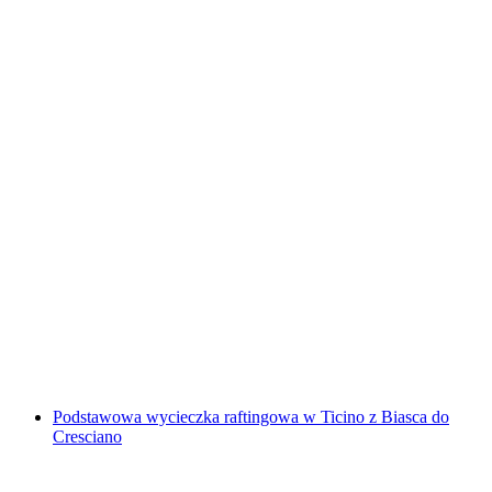
Canyoning w kanionie Verzascatal Corippo
Podstawowy dla początkujących
za osobę
od PLN 761
Podstawowa wycieczka raftingowa w Ticino z Biasca do
Cresciano