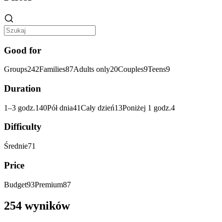
Good for
Groups
242
Families
87
Adults only
20
Couples
9
Teens
9
Duration
1–3 godz.
140
Pół dnia
41
Cały dzień
13
Poniżej 1 godz.
4
Difficulty
Średnie
71
Price
Budget
93
Premium
87
254 wyników