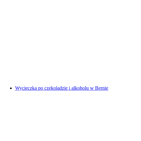
Wycieczka po czekoladzie w Bernie
za osobę
od PLN 264
Wycieczka po czekoladzie i alkoholu w Bernie