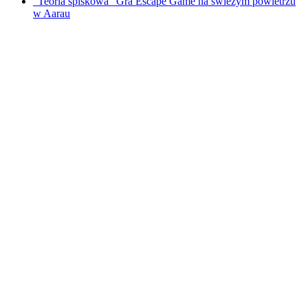
"Teoria spiskowa" Gra Escape Game na świeżym powietrzu
w Aarau