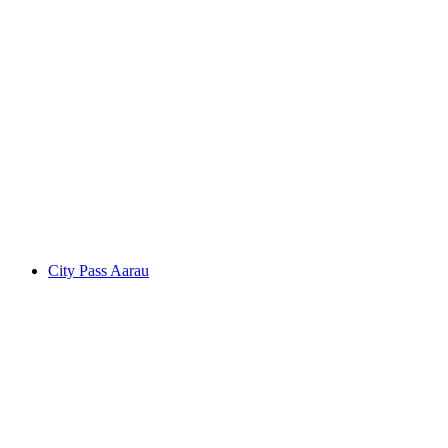
Escape Room "Gentlemen Club" na wieczór
kawalerski w Aarau
za osobę
od PLN 1202
City Pass Aarau