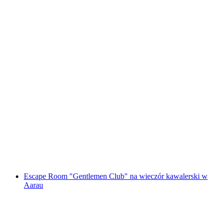
"Kodex Omega" Gry miejskie na świeżym
powietrzu w Aarau
za osobę
od PLN 68
Escape Room "Gentlemen Club" na wieczór kawalerski w
Aarau