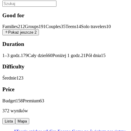
Good for
Families
212
Groups
191
Couples
35
Teens
14
Solo travelers
10
Pokaż jeszcze 2
Duration
1–3 godz.
179
Cały dzień
60
Poniżej 1 godz.
21
Pół dnia
15
Difficulty
Średnie
123
Price
Budget
158
Premium
63
372 wyników
Lista
Mapa