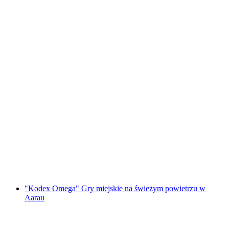
Gra "Bride Quest" na wieczór panieński w
Aarau
za osobę
od PLN 1202
"Kodex Omega" Gry miejskie na świeżym powietrzu w
Aarau