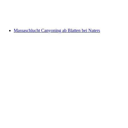
pro Person
ab CHF 20
Massaschlucht Canyoning ab Blatten bei Naters