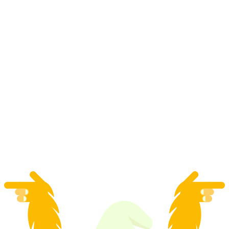
Massaschlucht Canyoning ab Blatten bei
Naters
pro Person
ab CHF 250