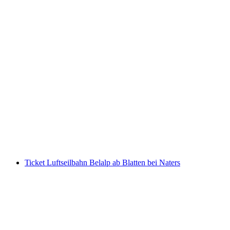
Riederalp Gleitschirmfliegen Tandem im Wallis
pro Person
ab CHF 150
Ticket Luftseilbahn Belalp ab Blatten bei Naters