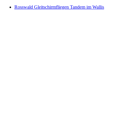
Rosswald Gleitschirmfliegen Tandem im Wallis
Rosswald Gleitschirmfliegen Tandem im Wallis