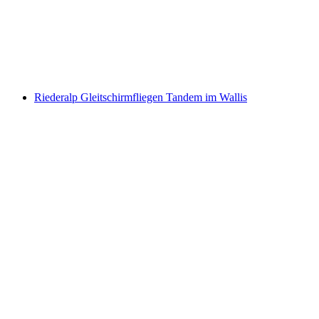
pro Person
ab CHF 150
Riederalp Gleitschirmfliegen Tandem im Wallis