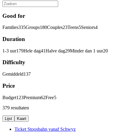
Good for
Families
335
Groups
180
Couples
23
Teens
5
Seniors
4
Duration
1-3 uur
179
Hele dag
41
Halve dag
29
Minder dan 1 uur
20
Difficulty
Gemiddeld
137
Price
Budget
123
Premium
62
Free
5
379 resultaten
Lijst
Kaart
Ticket Stoosbahn vanaf Schwyz