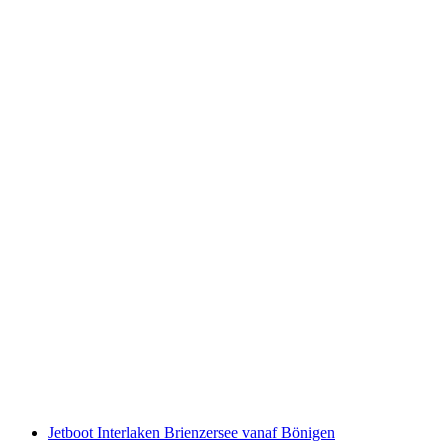
Schynige Platte Ticket tandradbaan vanaf
Wilderswil
per persoon
vanaf €38
Jetboot Interlaken Brienzersee vanaf Bönigen