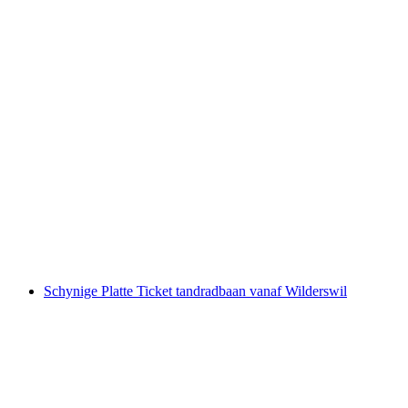
Ticket Stoosbahn vanaf Schwyz
per persoon
vanaf €13
Schynige Platte Ticket tandradbaan vanaf Wilderswil