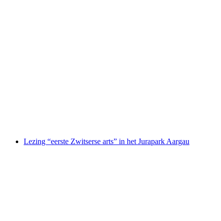
"Küttiger Wortel" Bezoek aan een wortelveld
in het Jurapark inclusief lunch
per persoon
vanaf €39
Lezing “eerste Zwitserse arts” in het Jurapark Aargau