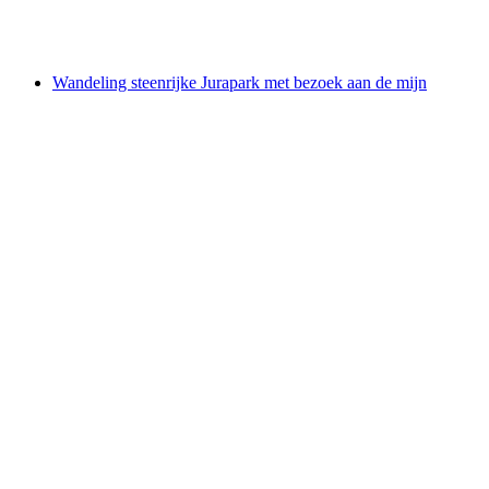
per persoon
vanaf €241
Wandeling steenrijke Jurapark met bezoek aan de mijn