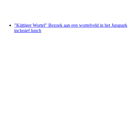
per persoon
vanaf €17
"Küttiger Wortel" Bezoek aan een wortelveld in het Jurapark
inclusief lunch