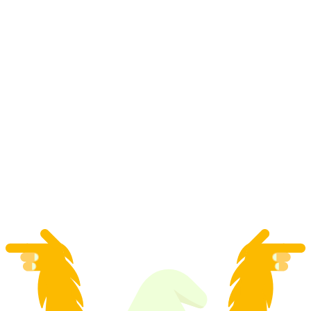
Wandeling steenrijke Jurapark met bezoek aan
de mijn
per persoon
vanaf €17