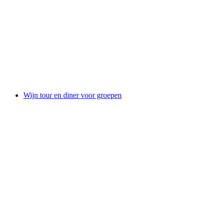
Wijn en gourmetwandelen voor groepen vanaf
Fläsch
per persoon
vanaf €255
Wijn tour en diner voor groepen