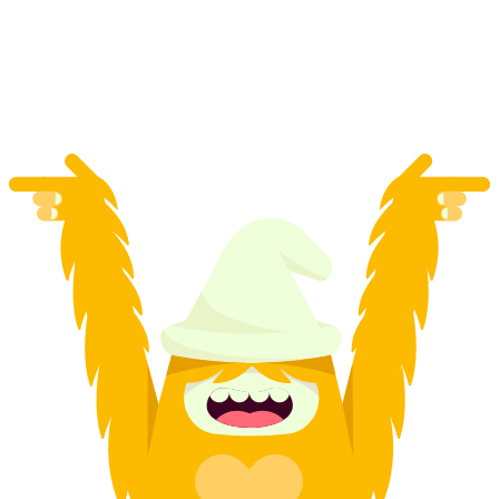
Zwitserse charme
per persoon
vanaf €5