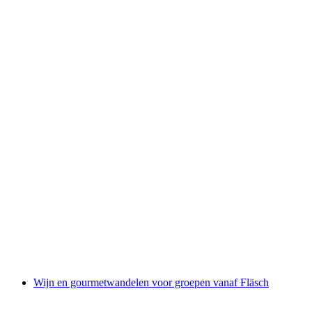
Wijn en chocolade tour voor groepen
per persoon
vanaf €262
Wijn en gourmetwandelen voor groepen vanaf Fläsch