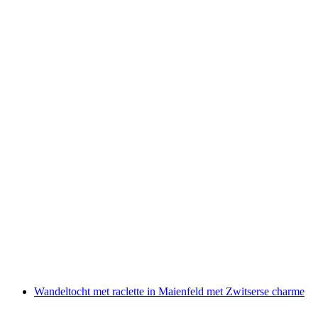
Wijn tour en diner voor groepen
per persoon
vanaf €151
Wandeltocht met raclette in Maienfeld met Zwitserse charme