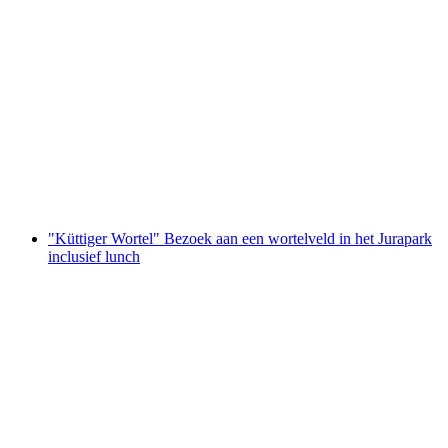
"Met de jagerin op zoek" Excuursie in het
Jurapark Aargau
per persoon
vanaf €17
"Küttiger Wortel" Bezoek aan een wortelveld in het Jurapark
inclusief lunch