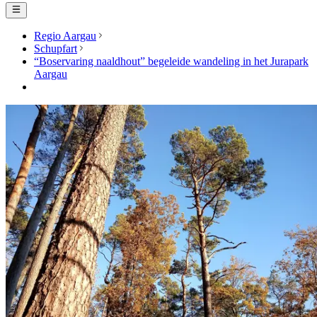
Regio Aargau
Schupfart
“Boservaring naaldhout” begeleide wandeling in het Jurapark
Aargau