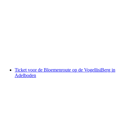
Lezing “eerste Zwitserse arts” in het Jurapark
Aargau
per persoon
vanaf €241
Ticket voor de Bloemenroute op de VogellisiBerg in
Adelboden