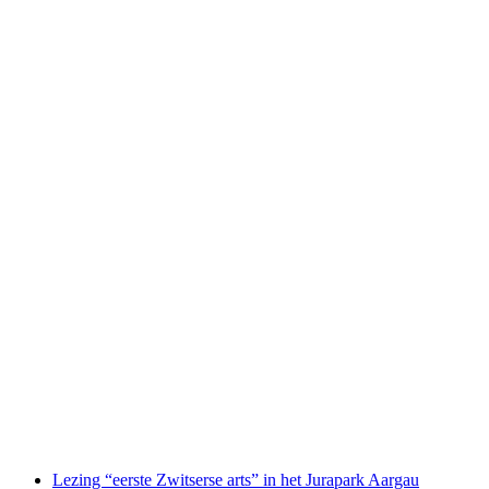
"Küttiger Wortel" Bezoek aan een wortelveld
in het Jurapark inclusief lunch
per persoon
vanaf €39
Lezing “eerste Zwitserse arts” in het Jurapark Aargau